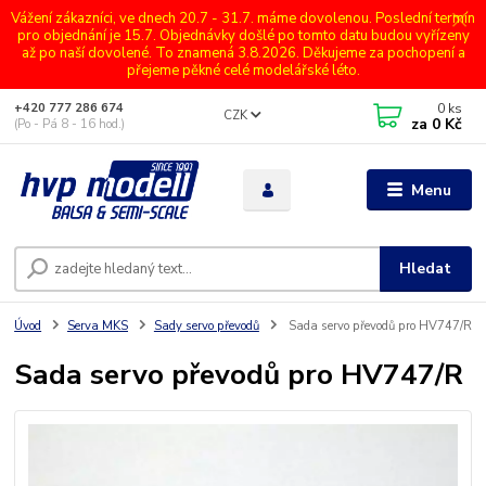
Vážení zákazníci, ve dnech 20.7 - 31.7. máme dovolenou. Poslední termín
pro objednání je 15.7. Objednávky došlé po tomto datu budou vyřízeny
až po naší dovolené. To znamená 3.8.2026. Děkujeme za pochopení a
přejeme pěkné celé modelářské léto.
0
ks
+420 777 286 674
CZK
za
0 Kč
(Po - Pá 8 - 16 hod.)
Menu
Hledat
Úvod
Serva MKS
Sady servo převodů
Sada servo převodů pro HV747/R
Sada servo převodů pro HV747/R