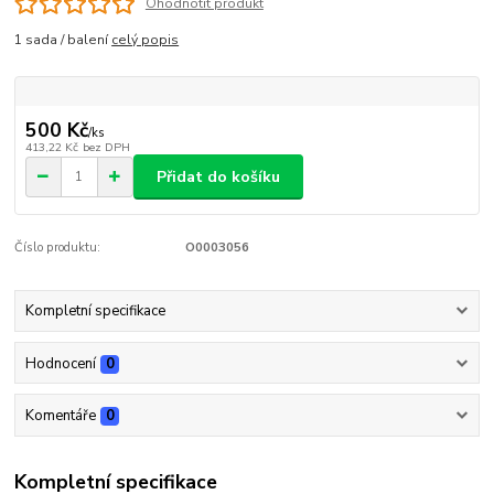
Ohodnotit produkt
1 sada / balení
celý popis
500 Kč
/
ks
413,22 Kč
bez DPH
Přidat do košíku
Číslo produktu:
O0003056
Kompletní specifikace
Hodnocení
0
Komentáře
0
Kompletní specifikace