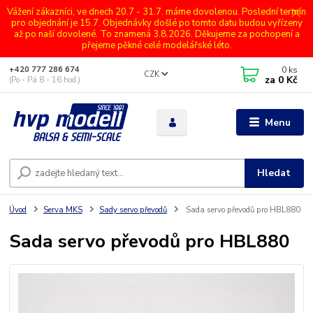
Vážení zákazníci, ve dnech 20.7 - 31.7. máme dovolenou. Poslední termín
pro objednání je 15.7. Objednávky došlé po tomto datu budou vyřízeny
až po naší dovolené. To znamená 3.8.2026. Děkujeme za pochopení a
přejeme pěkné celé modelářské léto.
0
ks
+420 777 286 674
CZK
za
0 Kč
(Po - Pá 8 - 16 hod.)
Menu
Hledat
Úvod
Serva MKS
Sady servo převodů
Sada servo převodů pro HBL880
Sada servo převodů pro HBL880