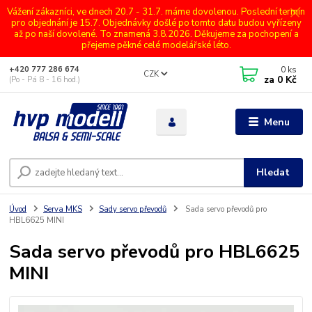
Vážení zákazníci, ve dnech 20.7 - 31.7. máme dovolenou. Poslední termín
pro objednání je 15.7. Objednávky došlé po tomto datu budou vyřízeny
až po naší dovolené. To znamená 3.8.2026. Děkujeme za pochopení a
přejeme pěkné celé modelářské léto.
0
ks
+420 777 286 674
CZK
za
0 Kč
(Po - Pá 8 - 16 hod.)
Menu
Hledat
Úvod
Serva MKS
Sady servo převodů
Sada servo převodů pro
HBL6625 MINI
Sada servo převodů pro HBL6625
MINI