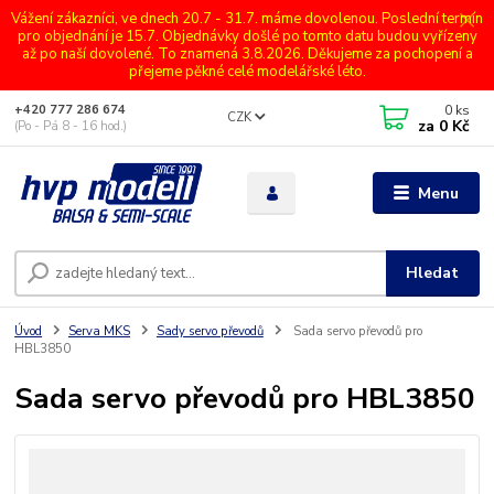
Vážení zákazníci, ve dnech 20.7 - 31.7. máme dovolenou. Poslední termín
pro objednání je 15.7. Objednávky došlé po tomto datu budou vyřízeny
až po naší dovolené. To znamená 3.8.2026. Děkujeme za pochopení a
přejeme pěkné celé modelářské léto.
0
ks
+420 777 286 674
CZK
za
0 Kč
(Po - Pá 8 - 16 hod.)
Menu
Hledat
Úvod
Serva MKS
Sady servo převodů
Sada servo převodů pro
HBL3850
Sada servo převodů pro HBL3850