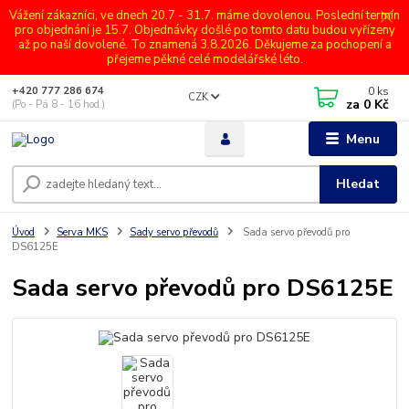
Vážení zákazníci, ve dnech 20.7 - 31.7. máme dovolenou. Poslední termín
pro objednání je 15.7. Objednávky došlé po tomto datu budou vyřízeny
až po naší dovolené. To znamená 3.8.2026. Děkujeme za pochopení a
přejeme pěkné celé modelářské léto.
0
ks
+420 777 286 674
CZK
za
0 Kč
(Po - Pá 8 - 16 hod.)
Menu
Hledat
Úvod
Serva MKS
Sady servo převodů
Sada servo převodů pro
DS6125E
Sada servo převodů pro DS6125E