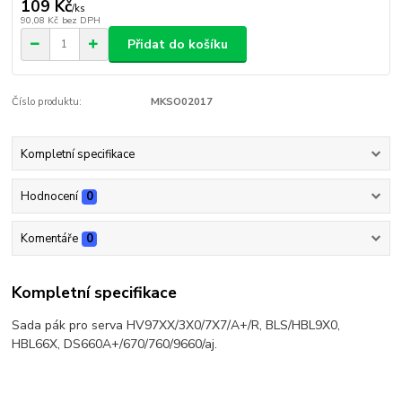
109 Kč
/
ks
90,08 Kč
bez DPH
Přidat do košíku
Číslo produktu:
MKSO02017
Kompletní specifikace
Hodnocení
0
Komentáře
0
Kompletní specifikace
Sada pák pro serva HV97XX/3X0/7X7/A+/R, BLS/HBL9X0,
HBL66X, DS660A+/670/760/9660/aj.