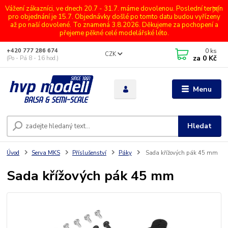
Vážení zákazníci, ve dnech 20.7 - 31.7. máme dovolenou. Poslední termín
pro objednání je 15.7. Objednávky došlé po tomto datu budou vyřízeny
až po naší dovolené. To znamená 3.8.2026. Děkujeme za pochopení a
přejeme pěkné celé modelářské léto.
0
ks
+420 777 286 674
CZK
za
0 Kč
(Po - Pá 8 - 16 hod.)
Menu
Hledat
Úvod
Serva MKS
Příslušenství
Páky
Sada křížových pák 45 mm
Sada křížových pák 45 mm