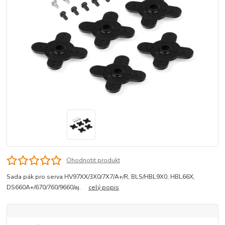
Ohodnotit produkt
Sada pák pro serva HV97XX/3X0/7X7/A+/R, BLS/HBL9X0, HBL66X,
DS660A+/670/760/9660/aj.
celý popis