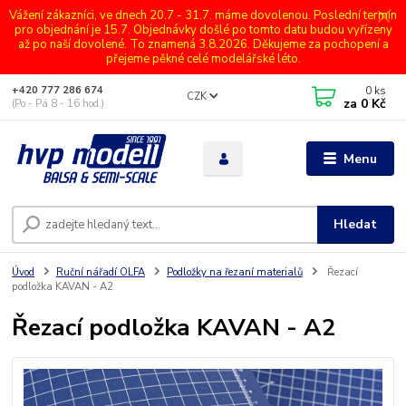
Vážení zákazníci, ve dnech 20.7 - 31.7. máme dovolenou. Poslední termín
pro objednání je 15.7. Objednávky došlé po tomto datu budou vyřízeny
až po naší dovolené. To znamená 3.8.2026. Děkujeme za pochopení a
přejeme pěkné celé modelářské léto.
0
ks
+420 777 286 674
CZK
za
0 Kč
(Po - Pá 8 - 16 hod.)
Menu
Hledat
Úvod
Ruční nářadí OLFA
Podložky na řezaní materialů
Řezací
podložka KAVAN - A2
Řezací podložka KAVAN - A2