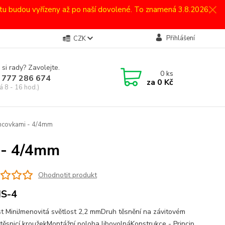
atu budou vyřízeny až po naší dovolené. To znamená 3.8.2026.
Přihlášení
CZK
 si rady? Zavolejte.
0
ks
 777 286 674
za
0 Kč
á 8 - 16 hod.)
oncovkami - 4/4mm
 - 4/4mm
Ohodnotit produkt
S-4
st MiniJmenovitá světlost 2,2 mmDruh těsnění na závitovém
 těsnicí kroužekMontážní poloha libovolnáKonstrukce - Princip