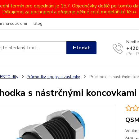
lední termín pro objednání je 15.7. Objednávky došlé po tomto d
Děkujeme za pochopení a přejeme pěkné celé modelářské léto.
hrana soukromí
Blog
Nevíte
Hledat
+420
(Po - P
ESTO díly
Průchodky, spojky a záslepky
Průchodka s nástrčnými k
hodka s nástrčnými koncovkami
QSM
Veliko
čepu -