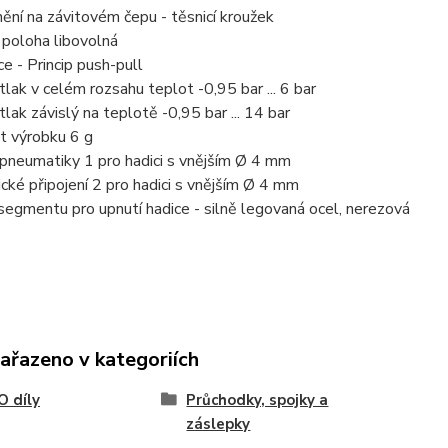
ění na závitovém čepu - těsnicí kroužek
 poloha libovolná
e - Princip push-pull
tlak v celém rozsahu teplot -0,95 bar ... 6 bar
tlak závislý na teplotě -0,95 bar ... 14 bar
 výrobku 6 g
 pneumatiky 1 pro hadici s vnějším Ø 4 mm
ké připojení 2 pro hadici s vnějším Ø 4 mm
segmentu pro upnutí hadice - silně legovaná ocel, nerezová
zařazeno v kategoriích
 díly
Průchodky, spojky a
záslepky