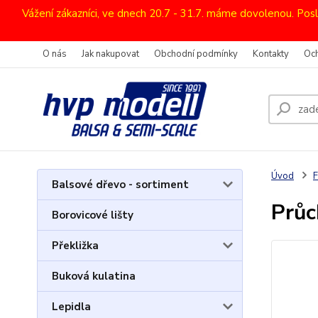
Vážení zákazníci, ve dnech 20.7 - 31.7. máme dovolenou. Pos
O nás
Jak nakupovat
Obchodní podmínky
Kontakty
Oc
Úvod
F
Balsové dřevo - sortiment
Průc
Borovicové lišty
Překližka
Buková kulatina
Lepidla