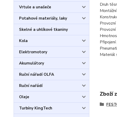
Druh těsn
Vrtule a unašeče
Montážní
Konstrukc
Potahové materiály, laky
Provozní 
Provozní 
Skelné a uhlíkové tkaniny
Hmotnost
Kola
Připojení
Pneumatic
Elektromotory
Materiál 
Akumulátory
Ruční nářadí OLFA
Ruční nařádí
Zboží 
Oleje
FESTO
Turbíny KingTech