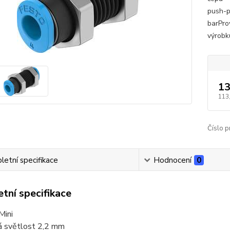
push-pu
barProv
výrobk
13
113
Číslo p
etní specifikace
Hodnocení
0
tní specifikace
Mini
á světlost 2,2 mm