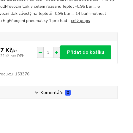
llProvozní tlak v celém rozsahu teplot -0,95 bar ... 6
ozní tlak závislý na teplotě -0,95 bar ... 14 barHmotnost
u 6 gPřipojení pneumatiky 1 pro had...
celý popis
7 Kč
/
ks
Přidat do košíku
,22 Kč
bez DPH
roduktu:
153376
Komentáře
0