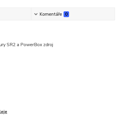
Komentáře
0
ry SR2 a PowerBox zdroj
leje