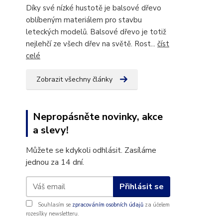
Díky své nízké hustotě je balsové dřevo
oblíbeným materiálem pro stavbu
leteckých modelů. Balsové dřevo je totiž
nejlehčí ze všech dřev na světě. Rost...
číst
celé
Zobrazit všechny články
Nepropásněte novinky, akce
a slevy!
Můžete se kdykoli odhlásit. Zasíláme
jednou za 14 dní.
Přihlásit se
Souhlasím se
zpracováním osobních údajů
za účelem
rozesílky newsletteru.