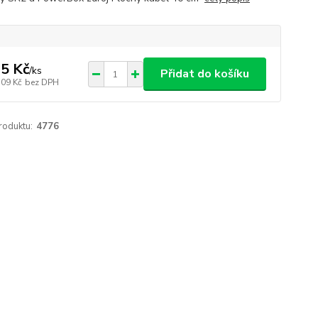
5 Kč
/
ks
Přidat do košíku
,09 Kč
bez DPH
roduktu:
4776