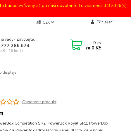
atu budou vyřízeny až po naší dovolené. To znamená 3.8.2026.
Přihlášení
CZK
 si rady? Zavolejte.
0
ks
 777 286 674
za
0 Kč
á 8 - 16 hod.)
o displeje
Ohodnotit produkt
cm
werBox Competition SR2, PowerBox Royal SR2, PowerBox
y SR2 a PowerBox zdroj Plochý kabel 40 cm
celý popis