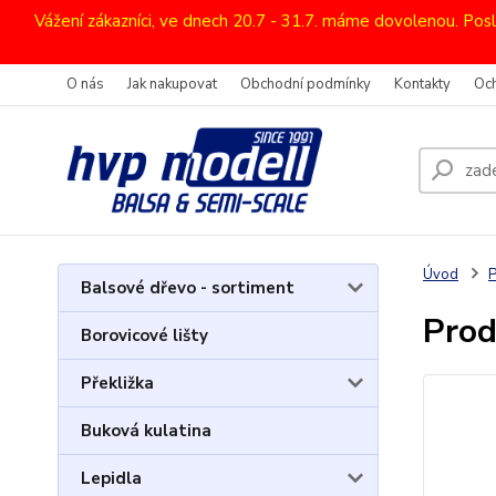
Vážení zákazníci, ve dnech 20.7 - 31.7. máme dovolenou. Pos
O nás
Jak nakupovat
Obchodní podmínky
Kontakty
Oc
Úvod
Balsové dřevo - sortiment
Prod
Borovicové lišty
Překližka
Buková kulatina
Lepidla