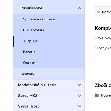
Příslušenství
Kompl
Spínaní a regulace
Komple
P²-ServoBus
Pro Powe
Displeje
Plochý k
Baterie
Ostatní
Senzory
Zboží 
Modelářská bižuterie
Powe
Serva MKS
Serva Hitec