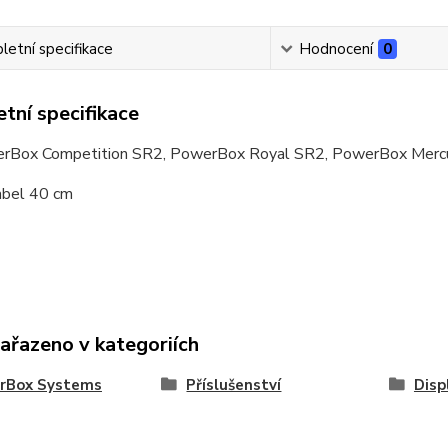
etní specifikace
Hodnocení
0
tní specifikace
rBox Competition SR2, PowerBox Royal SR2, PowerBox Mercu
abel 40 cm
zařazeno v kategoriích
rBox Systems
Příslušenství
Disp