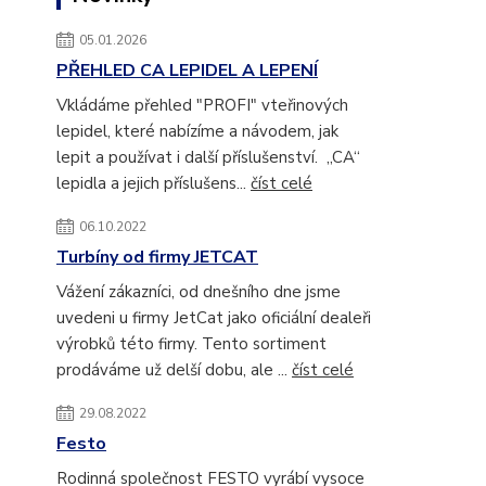
05.01.2026
PŘEHLED CA LEPIDEL A LEPENÍ
Vkládáme přehled "PROFI" vteřinových
lepidel, které nabízíme a návodem, jak
lepit a používat i další příslušenství. „CA“
lepidla a jejich příslušens...
číst celé
06.10.2022
Turbíny od firmy JETCAT
Vážení zákazníci, od dnešního dne jsme
uvedeni u firmy JetCat jako oficiální dealeři
výrobků této firmy. Tento sortiment
prodáváme už delší dobu, ale ...
číst celé
29.08.2022
Festo
Rodinná společnost FESTO vyrábí vysoce