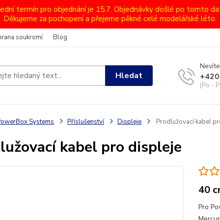
lední termín pro objednání je 15.7. Objednávky došlé po tomto d
Děkujeme za pochopení a přejeme pěkné celé modelářské léto.
hrana soukromí
Blog
Nevíte
Hledat
+420
(Po - P
PowerBox Systems
Příslušenství
Displeje
Prodlužovací kabel pr
lužovací kabel pro displeje
40 
Pro Po
Mercur