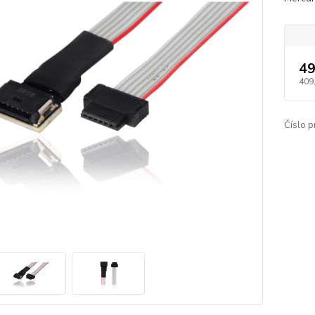
49
409
Číslo p