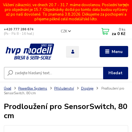
Vážení zákazníci, ve dnech 20.7 - 31.7. máme dovolenou. Poslední termín
pro objednání je 15.7. Objednávky došlé po tomto datu budou vyřízeny
až po naší dovolené. To znamená 3.8.2026. Děkujeme za pochopení a
přejeme pěkné celé modelářské léto.
0
ks
+420 777 286 674
CZK
za
0 Kč
(Po - Pá 8 - 16 hod.)
Menu
Hledat
Úvod
PowerBox Systems
Příslušenství
Displeje
Prodloužení pro
SensorSwitch, 80 cm
Prodloužení pro SensorSwitch, 80
cm