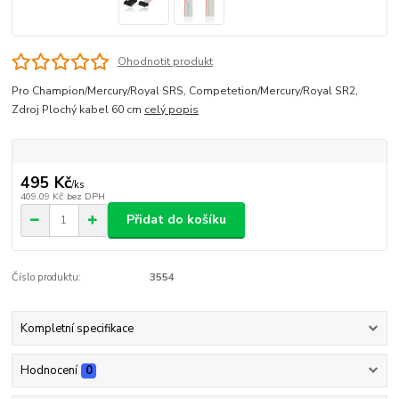
Ohodnotit produkt
Pro Champion/Mercury/Royal SRS, Competetion/Mercury/Royal SR2,
Zdroj Plochý kabel 60 cm
celý popis
495 Kč
/
ks
409,09 Kč
bez DPH
Přidat do košíku
Číslo produktu:
3554
Kompletní specifikace
Hodnocení
0