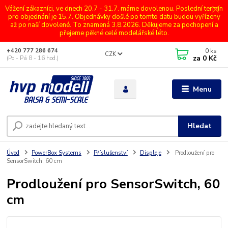
Vážení zákazníci, ve dnech 20.7 - 31.7. máme dovolenou. Poslední termín
pro objednání je 15.7. Objednávky došlé po tomto datu budou vyřízeny
až po naší dovolené. To znamená 3.8.2026. Děkujeme za pochopení a
přejeme pěkné celé modelářské léto.
0
ks
+420 777 286 674
CZK
za
0 Kč
(Po - Pá 8 - 16 hod.)
Menu
Hledat
Úvod
PowerBox Systems
Příslušenství
Displeje
Prodloužení pro
SensorSwitch, 60 cm
Prodloužení pro SensorSwitch, 60
cm