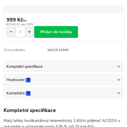
999 Kč
/
ks
825,62 Kč
bez DPH
Přidat do košíku
Číslo produktu:
KAV18.10006
Kompletní specifikace
Hodnocení
0
Komentáře
0
Kompletní specifikace
Malý lehký šestikanálový telemetrický 2,4GHz přijímač ACCESS s
vstupními a výstupními porty S.BUS (až 24 kanálů).