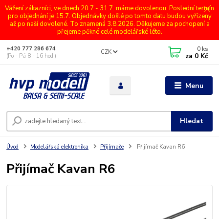
Vážení zákazníci, ve dnech 20.7 - 31.7. máme dovolenou. Poslední termín
pro objednání je 15.7. Objednávky došlé po tomto datu budou vyřízeny
až po naší dovolené. To znamená 3.8.2026. Děkujeme za pochopení a
přejeme pěkné celé modelářské léto.
0
ks
+420 777 286 674
CZK
za
0 Kč
(Po - Pá 8 - 16 hod.)
Menu
Hledat
Úvod
Modelářská elektronika
Přijímače
Přijímač Kavan R6
Přijímač Kavan R6