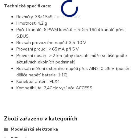
Technické specifikace:
Rozměry: 33×15×9,7 mm (D×Š×V)
Hmotnost: 4,2 g
Počet kanálů: 6 PWM kanálů + režim 16/24 kanálů přes
S.BUS
Rozsah provozního napětí: 3,5–10 V
Provozní proud: ＜65 mA při 5 V
Provozní dosah: ＞2 km (plný dozsah, může se lišit podle
aktuálních okolních podmínek)
Rozsah měření externího napětí přes AIN2: 0–35 V (poměr
děliče napětí baterie: 1:10)
Konektor antén: IPEX4
Kompatibilita: 2,4GHz vysílače ACCESS
Zboží zařazeno v kategoriích
Modelářská elektronika