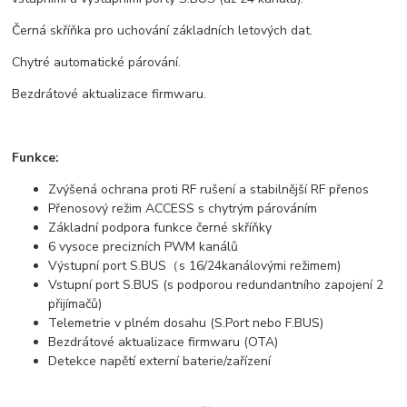
Černá skříňka pro uchování základních letových dat.
Chytré automatické párování.
Bezdrátové aktualizace firmwaru.
Funkce:
Zvýšená ochrana proti RF rušení a stabilnější RF přenos
Přenosový režim ACCESS s chytrým párováním
Základní podpora funkce černé skříňky
6 vysoce precizních PWM kanálů
Výstupní port S.BUS（s 16/24kanálovými režimem)
Vstupní port S.BUS (s podporou redundantního zapojení 2
přijímačů)
Telemetrie v plném dosahu (S.Port nebo F.BUS)
Bezdrátové aktualizace firmwaru (OTA)
Detekce napětí externí baterie/zařízení