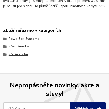
dva tlusté dráty (1,5 mm²), zatímco tenký drát o průměru 0,25 mm²
je použit pro signál. To přináší další úsporu hmotnosti ve výši 27%
Zboží zařazeno v kategoriích
PowerBox Systems
Příslušenství
P²-ServoBus
Nepropásněte novinky, akce a
slevy!
Přihlásit se