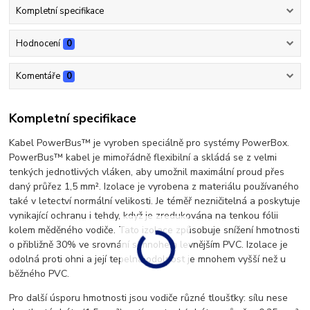
Kompletní specifikace
Hodnocení
0
Komentáře
0
Kompletní specifikace
Kabel PowerBus™ je vyroben speciálně pro systémy PowerBox.
PowerBus™ kabel je mimořádně flexibilní a skládá se z velmi
tenkých jednotlivých vláken, aby umožnil maximální proud přes
daný průřez 1,5 mm². Izolace je vyrobena z materiálu používaného
také v letectví normální velikosti. Je téměř nezničitelná a poskytuje
vynikající ochranu i tehdy, když je zredukována na tenkou fólii
kolem měděného vodiče. Tato izolace způsobuje snížení hmotnosti
o přibližně 30% ve srovnání s mnohem levnějším PVC. Izolace je
odolná proti ohni a její tepelná odolnost je mnohem vyšší než u
běžného PVC.
Pro další úsporu hmotnosti jsou vodiče různé tloušťky: sílu nese