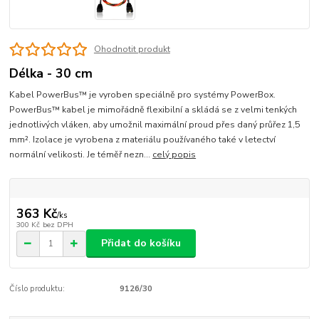
Ohodnotit produkt
Délka - 30 cm
Kabel PowerBus™ je vyroben speciálně pro systémy PowerBox.
PowerBus™ kabel je mimořádně flexibilní a skládá se z velmi tenkých
jednotlivých vláken, aby umožnil maximální proud přes daný průřez 1,5
mm². Izolace je vyrobena z materiálu používaného také v letectví
normální velikosti. Je téměř nezn...
celý popis
363 Kč
/
ks
300 Kč
bez DPH
Přidat do košíku
Číslo produktu:
9126/30