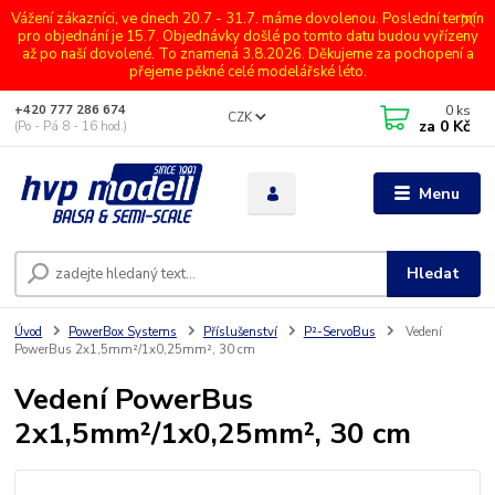
Vážení zákazníci, ve dnech 20.7 - 31.7. máme dovolenou. Poslední termín
pro objednání je 15.7. Objednávky došlé po tomto datu budou vyřízeny
až po naší dovolené. To znamená 3.8.2026. Děkujeme za pochopení a
přejeme pěkné celé modelářské léto.
0
ks
+420 777 286 674
CZK
za
0 Kč
(Po - Pá 8 - 16 hod.)
Menu
Hledat
Úvod
PowerBox Systems
Příslušenství
P²-ServoBus
Vedení
PowerBus 2x1,5mm²/1x0,25mm², 30 cm
Vedení PowerBus
2x1,5mm²/1x0,25mm², 30 cm