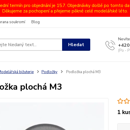
lední termín pro objednání je 15.7. Objednávky došlé po tomto d
Děkujeme za pochopení a přejeme pěkné celé modelářské léto.
hrana soukromí
Blog
Nevíte
Hledat
+420
(Po - P
odelářská bižuterie
Podložky
Podložka plochá M3
ožka plochá M3
1 ku