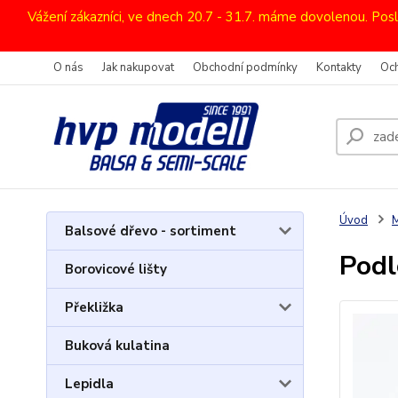
Vážení zákazníci, ve dnech 20.7 - 31.7. máme dovolenou. Pos
O nás
Jak nakupovat
Obchodní podmínky
Kontakty
Oc
Úvod
M
Balsové dřevo - sortiment
Podl
Borovicové lišty
Překližka
Buková kulatina
Lepidla