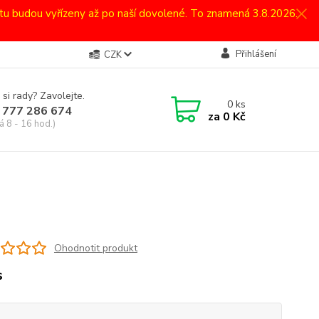
atu budou vyřízeny až po naší dovolené. To znamená 3.8.2026.
Přihlášení
CZK
 si rady? Zavolejte.
0
ks
 777 286 674
za
0 Kč
á 8 - 16 hod.)
Ohodnotit produkt
s