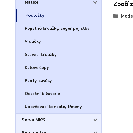
Matice
Zboží 
Podložky
Model
Pojistné kroužky, seger pojistky
Vidličky
Stavěcí kroužky
Kulové čepy
Panty, závěsy
Ostatní bižuterie
Upevňovací konzole, třmeny
Serva MKS
Serva Hitec