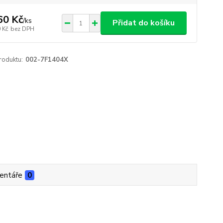
60 Kč
/
ks
Přidat do košíku
 Kč
bez DPH
roduktu:
002-7F1404X
entáře
0