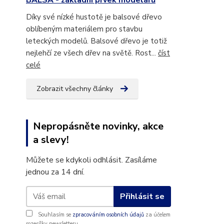
BALSA - základní prvek modelářů
Díky své nízké hustotě je balsové dřevo
oblíbeným materiálem pro stavbu
leteckých modelů. Balsové dřevo je totiž
nejlehčí ze všech dřev na světě. Rost...
číst
celé
Zobrazit všechny články
Nepropásněte novinky, akce
a slevy!
Můžete se kdykoli odhlásit. Zasíláme
jednou za 14 dní.
Přihlásit se
Souhlasím se
zpracováním osobních údajů
za účelem
rozesílky newsletteru.