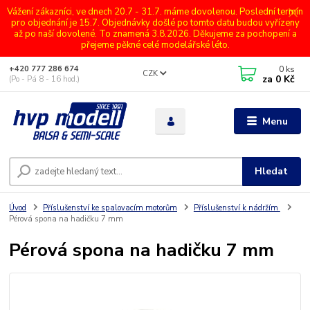
Vážení zákazníci, ve dnech 20.7 - 31.7. máme dovolenou. Poslední termín
pro objednání je 15.7. Objednávky došlé po tomto datu budou vyřízeny
až po naší dovolené. To znamená 3.8.2026. Děkujeme za pochopení a
přejeme pěkné celé modelářské léto.
0
ks
+420 777 286 674
CZK
za
0 Kč
(Po - Pá 8 - 16 hod.)
Menu
Hledat
Úvod
Příslušenství ke spalovacím motorům
Příslušenství k nádržím
Pérová spona na hadičku 7 mm
Pérová spona na hadičku 7 mm