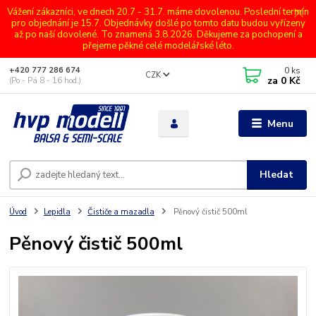
Vážení zákazníci, ve dnech 20.7 - 31.7. máme dovolenou. Poslední termín
pro objednání je 15.7. Objednávky došlé po tomto datu budou vyřízeny
až po naší dovolené. To znamená 3.8.2026. Děkujeme za pochopení a
přejeme pěkné celé modelářské léto.
0
ks
+420 777 286 674
CZK
za
0 Kč
(Po - Pá 8 - 16 hod.)
Menu
Hledat
Úvod
Lepidla
Čističe a mazadla
Pěnový čistič 500ml
Pěnový čistič 500ml