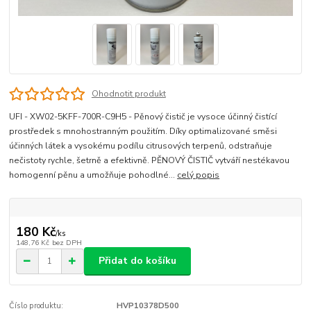
Ohodnotit produkt
UFI - XW02-5KFF-700R-C9H5 - Pěnový čistič je vysoce účinný čistící
prostředek s mnohostranným použitím. Díky optimalizované směsi
účinných látek a vysokému podílu citrusových terpenů, odstraňuje
nečistoty rychle, šetrně a efektivně. PĚNOVÝ ČISTIČ vytváří nestékavou
homogenní pěnu a umožňuje pohodlné...
celý popis
180 Kč
/
ks
148,76 Kč
bez DPH
Přidat do košíku
Číslo produktu:
HVP10378D500