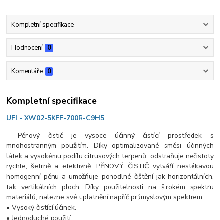
Kompletní specifikace
Hodnocení
0
Komentáře
0
Kompletní specifikace
UFI - XW02-5KFF-700R-C9H5
- Pěnový čistič je vysoce účinný čistící prostředek s
mnohostranným použitím. Díky optimalizované směsi účinných
látek a vysokému podílu citrusových terpenů, odstraňuje nečistoty
rychle, šetrně a efektivně. PĚNOVÝ ČISTIČ vytváří nestékavou
homogenní pěnu a umožňuje pohodlné čištění jak horizontálních,
tak vertikálních ploch. Díky použitelnosti na širokém spektru
materiálů, nalezne své uplatnění napříč průmyslovým spektrem.
• Vysoký čistící účinek.
• Jednoduché použití.