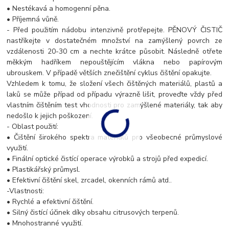
• Nestékavá a homogenní pěna.
• Příjemná vůně.
- Před použitím nádobu intenzivně protřepejte. PĚNOVÝ ČISTIČ
nastříkejte v dostatečném množství na zamýšlený povrch ze
vzdálenosti 20-30 cm a nechte krátce působit. Následně otřete
měkkým hadříkem nepouštějícím vlákna nebo papírovým
ubrouskem. V případě větších znečištění cyklus čištění opakujte.
Vzhledem k tomu, že složení všech čištěných materiálů, plastů a
laků se může případ od případu výrazně lišit, proveďte vždy před
vlastním čištěním test vhodnosti pro zamýšlené materiály, tak aby
nedošlo k jejich poškození.
- Oblast použití:
• Čištění širokého spektra materiálů pro všeobecné průmyslové
využití.
• Finální optické čistící operace výrobků a strojů před expedicí.
• Plastikářský průmysl.
• Efektivní čištění skel, zrcadel, okenních rámů atd..
-Vlastnosti:
• Rychlé a efektivní čištění.
• Silný čistící účinek díky obsahu citrusových terpenů.
• Mnohostranné využití.