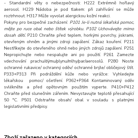
- Standardní věty o nebezpečnosti: H222 Extrémně hořlavý
aerosol. H229 Nádoba je pod tlakem: při zahřívání se může
roztrhnout. H317 Může vyvolat alergickou kožní reakci.
Pokyny pro bezpečné zacházení:
P101 Je-li nutná lékařská pomoc,
mějte po ruce obal nebo štítek výrobku.
P102 Uchovávejte mimo
dosah dětí.
P210 Chraňte před teplem, horkými povrchy, jiskrami,
otevřeným ohněm a jinými zdroji zapálení. Zákaz kouření. P211
Nestříkejte do otevřeného ohně nebo jiných zdrojů zapálení. P251
Nepropichujte nebo nespalujte ani po použití. P261 Zamezte
vdechování prachu/dýmu/plynu/mlhy/par/aerosolů. P280 Noste
ochranné rukavice/ ochranný oděv/ ochranné brýle/ obličejový štít.
P333+P313 Při podráždění kůže nebo vyrážce: Vyhledejte
lékařskou pomoc/ ošetření. P362+P364 Kontaminovaný oděv
svlékněte a před opětovným použitím vyperte. P410+P412
Chraňte před slunečním zářením. Nevystavujte teplotě přesahující
50 °C. P501 Odstraňte obsah/ obal v souladu s platnými
legislativními předpisy.
Zboží zařazeno v kategoriích