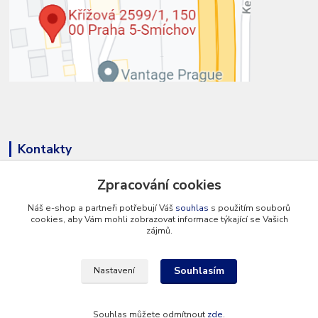
Kontakty
Zpracování cookies
Náš e-shop a partneři potřebují Váš
souhlas
s použitím souborů
cookies, aby Vám mohli zobrazovat informace týkající se Vašich
zájmů.
+420 777 286 674
(Po - Pá 8 - 16 hod.)
Souhlasím
Nastavení
info@hvp-modell.cz
Souhlas můžete odmítnout
zde
.