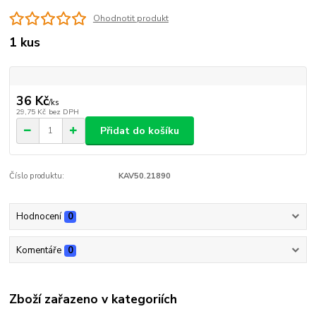
Ohodnotit produkt
1 kus
36 Kč
/
ks
29,75 Kč
bez DPH
Přidat do košíku
Číslo produktu:
KAV50.21890
Hodnocení
0
Komentáře
0
Zboží zařazeno v kategoriích