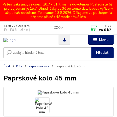
Vážení zákazníci, ve dnech 20.7 - 31.7. máme dovolenou. Poslední termín
pro objednání je 15.7. Objednávky došlé po tomto datu budou vyřízeny
až po naší dovolené. To znamená 3.8.2026. Děkujeme za pochopení a
přejeme pěkné celé modelářské léto.
0
ks
+420 777 286 674
CZK
za
0 Kč
(Po - Pá 8 - 16 hod.)
Menu
Hledat
Úvod
Kola
Paprsková kola
Paprskové kolo 45 mm
Paprskové kolo 45 mm