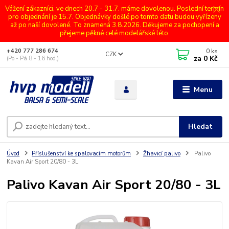
Vážení zákazníci, ve dnech 20.7 - 31.7. máme dovolenou. Poslední termín
pro objednání je 15.7. Objednávky došlé po tomto datu budou vyřízeny
až po naší dovolené. To znamená 3.8.2026. Děkujeme za pochopení a
přejeme pěkné celé modelářské léto.
0
ks
+420 777 286 674
CZK
za
0 Kč
(Po - Pá 8 - 16 hod.)
Menu
Hledat
Úvod
Příslušenství ke spalovacím motorům
Žhavicí palivo
Palivo
Kavan Air Sport 20/80 - 3L
Palivo Kavan Air Sport 20/80 - 3L