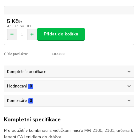
5 Kč
/
ks
4,13 Kč
bez DPH
Přidat do košíku
Číslo produktu:
102200
Kompletní specifikace
Hodnocení
0
Komentáře
0
Kompletní specifikace
Pro použití v kombinaci s vidličkami micro MPJ 2100, 2101, určena k
lepení CA lepidlem do drážky.