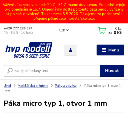
Vážení zákazníci, ve dnech 20.7 - 31.7. máme dovolenou. Poslední termín
pro objednání je 15.7. Objednávky došlé po tomto datu budou vyřízeny
až po naší dovolené. To znamená 3.8.2026. Děkujeme za pochopení a
přejeme pěkné celé modelářské léto.
0
ks
+420 777 286 674
CZK
za
0 Kč
(Po - Pá 8 - 16 hod.)
Menu
Hledat
Úvod
Modelářská bižuterie
Páky a závěsy
Páka micro typ 1, otvor 1
mm
Páka micro typ 1, otvor 1 mm