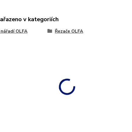
zařazeno v kategoriích
 nářadí OLFA
Řezače OLFA