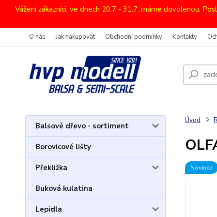
Vážení zákazníci, ve dnech 20.7 - 31.7. máme dovolenou. Pos
O nás
Jak nakupovat
Obchodní podmínky
Kontakty
Oc
Úvod
R
Balsové dřevo - sortiment
OLF
Borovicové lišty
Překližka
Novinka
Buková kulatina
Lepidla