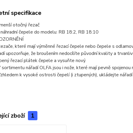
tní specifikace
menší otočný řezač
 náhradní čepele do modelu: RB 18:2, RB 18:10
OZORNĚNÍ
Řezače, které mají výměnné řezací čepele nebo čepele s odlamov
adí upozorňuje, že broušením nedocílíte původní kvality a trvan
pený řezací plátek čepele a vysuňte nový.
V sortimentu nářadí OLFA jsou i nože, které mají pevně spojenou r
Vzhledem k vysoké ostrosti čepelí (i ztupených), ukládejte nářadí
jící zboží
1