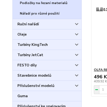
Podložky na řezaní materialů
Nářadí pro různé použití
Ruční nařádí
Oleje
Turbíny KingTech
Turbíny JetCat
FESTO díly
OLFA RB
Stavebnice modelů
496 K
409,92 
Příslušenství modelů
Guma
Příslušenství ke spalovacím