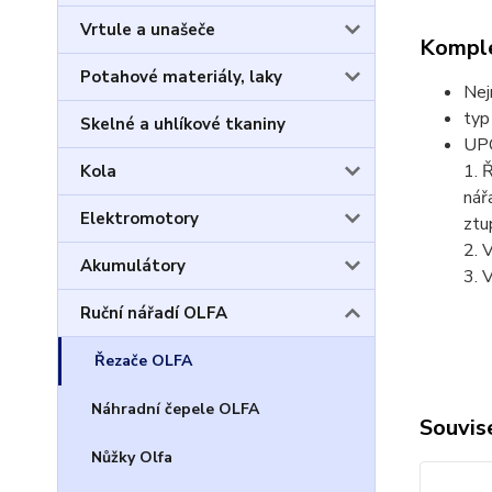
Vrtule a unašeče
Komple
Potahové materiály, laky
Nej
typ
Skelné a uhlíkové tkaniny
UP
1. 
Kola
nář
Elektromotory
ztu
2. 
Akumulátory
3. 
Ruční nářadí OLFA
Řezače OLFA
Náhradní čepele OLFA
Souvise
Nůžky Olfa