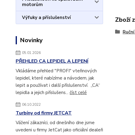
motorům
Výfuky a příslušenství
Zboží 
Ruční
Novinky
05.01.2026
PŘEHLED CA LEPIDEL A LEPENÍ
Vkládáme přehled "PROFI" vteřinových
lepidel, které nabízíme a návodem, jak
lepit a používat i další příslušenství. „CA“
lepidla a jejich příslušens...
číst celé
06.10.2022
Turbíny od firmy JETCAT
Vážení zákazníci, od dnešního dne jsme
uvedeni u firmy JetCat jako oficiální dealeři