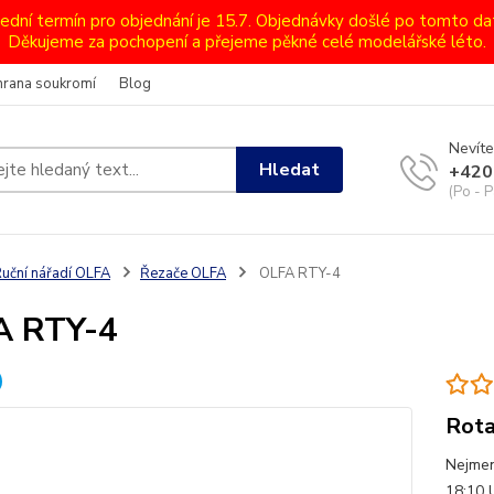
lední termín pro objednání je 15.7. Objednávky došlé po tomto d
Děkujeme za pochopení a přejeme pěkné celé modelářské léto.
hrana soukromí
Blog
Nevíte
Hledat
+420
(Po - P
uční nářadí OLFA
Řezače OLFA
OLFA RTY-4
A RTY-4
Rota
Nejmen
18:10 