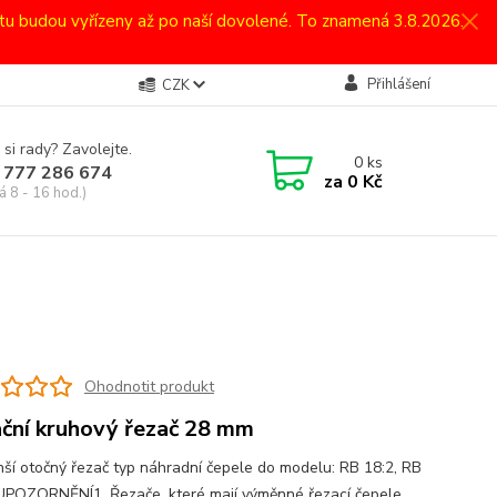
atu budou vyřízeny až po naší dovolené. To znamená 3.8.2026.
Přihlášení
CZK
 si rady? Zavolejte.
0
ks
 777 286 674
za
0 Kč
á 8 - 16 hod.)
Ohodnotit produkt
ční kruhový řezač 28 mm
ší otočný řezač typ náhradní čepele do modelu: RB 18:2, RB
UPOZORNĚNÍ1. Řezače, které mají výměnné řezací čepele