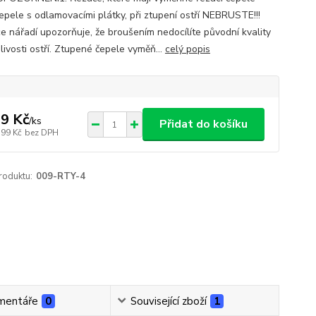
epele s odlamovacími plátky, při ztupení ostří NEBRUSTE!!!
e nářadí upozorňuje, že broušením nedocílíte původní kvality
livosti ostří. Ztupené čepele vyměň...
celý popis
9 Kč
/
ks
Přidat do košíku
,99 Kč
bez DPH
roduktu:
009-RTY-4
mentáře
0
Související zboží
1