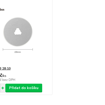
 28:10
č
/
ks
Kč
bez DPH
Přidat do košíku