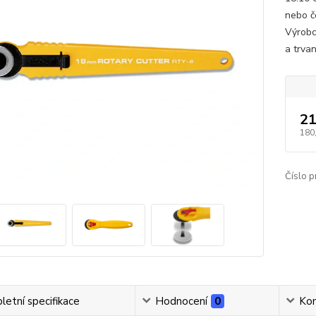
nebo č
Výrobc
a trvan
21
180
Číslo p
etní specifikace
Hodnocení
0
Ko