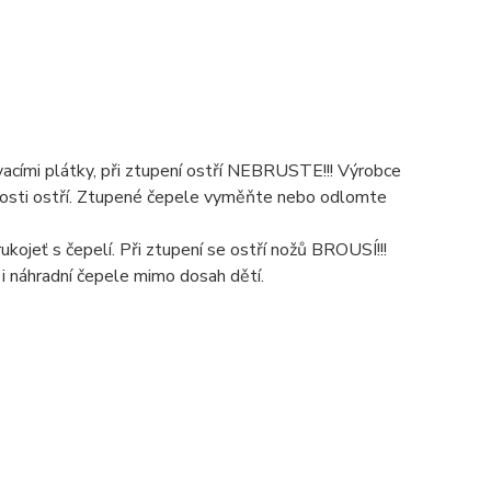
acími plátky, při ztupení ostří NEBRUSTE!!! Výrobce
livosti ostří. Ztupené čepele vyměňte nebo odlomte
ukojeť s čepelí. Při ztupení se ostří nožů BROUSÍ!!!
 i náhradní čepele mimo dosah dětí.