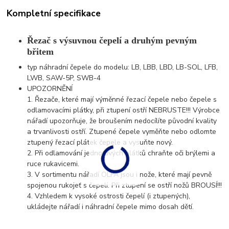
Kompletní specifikace
Řezač s výsuvnou čepelí a druhým pevným
břitem
typ náhradní čepele do modelu: LB, LBB, LBD, LB-SOL, LFB,
LWB, SAW-5P, SWB-4
UPOZORNĚNÍ
1. Řezače, které mají výměnné řezací čepele nebo čepele s
odlamovacími plátky, při ztupení ostří NEBRUSTE!!! Výrobce
nářadí upozorňuje, že broušením nedocílíte původní kvality
a trvanlivosti ostří. Ztupené čepele vyměňte nebo odlomte
ztupený řezací plátek čepele a vysuňte nový.
2. Při odlamování jednotlivých plátků chraňte oči brýlemi a
ruce rukavicemi.
3. V sortimentu nářadí OLFA jsou i nože, které mají pevně
spojenou rukojeť s čepelí. Při ztupení se ostří nožů BROUSÍ!!!
4. Vzhledem k vysoké ostrosti čepelí (i ztupených),
ukládejte nářadí i náhradní čepele mimo dosah dětí.