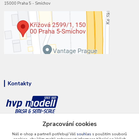
15000 Praha 5 - Smíchov
Kontakty
+420 777 286 674
Zpracování cookies
(Po - Pá 8 - 16 hod.)
Náš e-shop a partneři potřebují Váš
souhlas
s použitím souborů