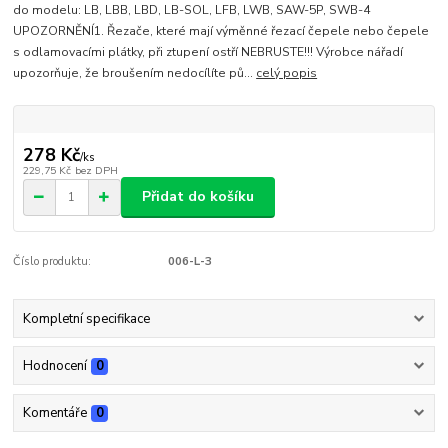
do modelu: LB, LBB, LBD, LB-SOL, LFB, LWB, SAW-5P, SWB-4
UPOZORNĚNÍ1. Řezače, které mají výměnné řezací čepele nebo čepele
s odlamovacími plátky, při ztupení ostří NEBRUSTE!!! Výrobce nářadí
upozorňuje, že broušením nedocílíte pů...
celý popis
278 Kč
/
ks
229,75 Kč
bez DPH
Přidat do košíku
Číslo produktu:
006-L-3
Kompletní specifikace
Hodnocení
0
Komentáře
0