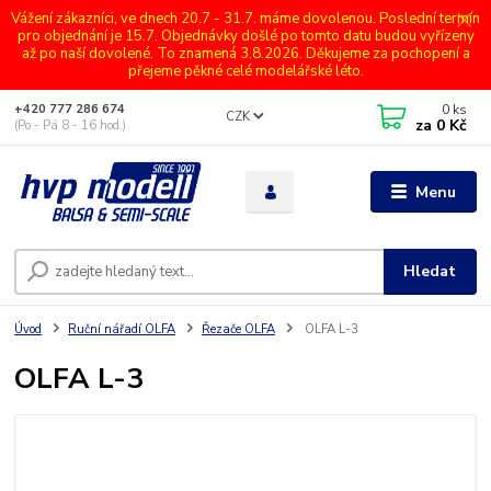
Vážení zákazníci, ve dnech 20.7 - 31.7. máme dovolenou. Poslední termín
pro objednání je 15.7. Objednávky došlé po tomto datu budou vyřízeny
až po naší dovolené. To znamená 3.8.2026. Děkujeme za pochopení a
přejeme pěkné celé modelářské léto.
0
ks
+420 777 286 674
CZK
za
0 Kč
(Po - Pá 8 - 16 hod.)
Menu
Hledat
Úvod
Ruční nářadí OLFA
Řezače OLFA
OLFA L-3
OLFA L-3