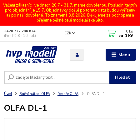
Vážení zákazníci, ve dnech 20.7 - 31.7. máme dovolenou. Poslední termín
pro objednání je 15.7. Objednávky došlé po tomto datu budou vyřízeny
až po naší dovolené. To znamená 3.8.2026. Děkujeme za pochopení a
přejeme pěkné celé modelářské léto.
0
ks
+420 777 286 674
CZK
za
0 Kč
(Po - Pá 8 - 16 hod.)
Menu
Hledat
Úvod
Ruční nářadí OLFA
Řezače OLFA
OLFA DL-1
OLFA DL-1