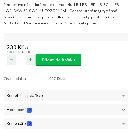
čepele. typ náhradní čepele do modelu: LB, LBB, LBD, LB-SOL, LFB,
LWB, SAW-5P, SWB-4 UPOZORNĚNÍ1. Řezače, které mají výměnné
řezací čepele nebo čepele s odlamovacími plátky, při ztupení ostří
NEBRUSTE!!! Výrobce nářadí upozorňuje, ž...
celý popis
230 Kč
/
ks
190,08 Kč
bez DPH
Přidat do košíku
Číslo produktu:
007-DL-1
Kompletní specifikace
Hodnocení
0
Komentáře
0