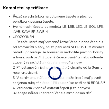
Kompletní specifikace
Řezač se schránkou na odlomené čepele a plochou
pojistkou k posunu čepele.
typ náhradní čepele do modelu: LB, LBB, LBD, LB-SOL, LFB,
LWB, SAW-5P, SWB-4
UPOZORNĚNÍ
1. Řezače, které mají výměnné řezací čepele nebo čepele s
odlamovacími plátky, při ztupení ostří NEBRUSTE!!! Výrobce
nářadí upozorňuje, že broušením nedocílíte původní kvality
a trvanlivosti ostří. Ztupené čepele vyměňte nebo odlomte
ztupený řezací plátek čepele a vysuňte nový.
2. Při odlamování jednotlivých plátků chraňte oči brýlemi a
ruce rukavicemi.
3. V sortimentu nářadí OLFA jsou i nože, které mají pevně
spojenou rukojeť s čepelí. Při ztupení se ostří nožů BROUSÍ!!!
4. Vzhledem k vysoké ostrosti čepelí (i ztupených),
ukládejte nářadí i náhradní čepele mimo dosah dětí.