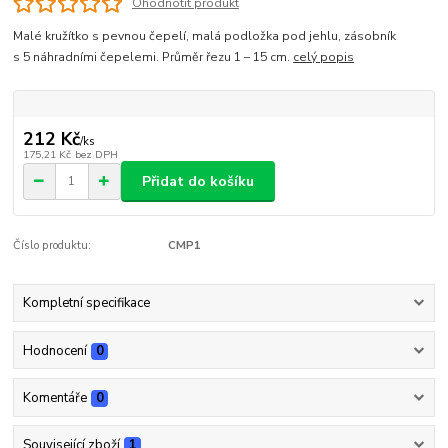
Ohodnotit produkt
Malé kružítko s pevnou čepelí, malá podložka pod jehlu, zásobník
s 5 náhradními čepelemi. Průměr řezu 1 – 15 cm.
celý popis
212 Kč
/
ks
175,21 Kč
bez DPH
Přidat do košíku
Číslo produktu:
CMP1
Kompletní specifikace
Hodnocení
0
Komentáře
0
Související zboží
1