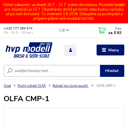
Vážení zákazníci, ve dnech 20.7 - 31.7. máme dovolenou. Poslední termín
pro objednání je 15.7. Objednávky došlé po tomto datu budou vyřízeny
až po naší dovolené. To znamená 3.8.2026. Děkujeme za pochopení a
přejeme pěkné celé modelářské léto.
0
ks
+420 777 286 674
CZK
za
0 Kč
(Po - Pá 8 - 16 hod.)
Menu
Hledat
Úvod
Ruční nářadí OLFA
Nářadí pro různé použití
OLFA CMP-1
OLFA CMP-1