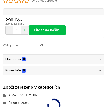
Ohodnotit produkt
290 Kč
/
ks
239,67 Kč
bez DPH
Přidat do košíku
Číslo produktu:
CL
Hodnocení
0
Komentáře
0
Zboží zařazeno v kategoriích
Ruční nářadí OLFA
Řezače OLFA