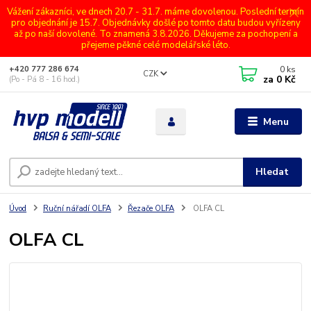
Vážení zákazníci, ve dnech 20.7 - 31.7. máme dovolenou. Poslední termín
pro objednání je 15.7. Objednávky došlé po tomto datu budou vyřízeny
až po naší dovolené. To znamená 3.8.2026. Děkujeme za pochopení a
přejeme pěkné celé modelářské léto.
0
ks
+420 777 286 674
CZK
za
0 Kč
(Po - Pá 8 - 16 hod.)
Menu
Hledat
Úvod
Ruční nářadí OLFA
Řezače OLFA
OLFA CL
OLFA CL