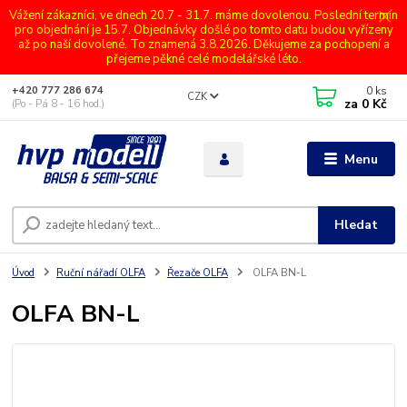
Vážení zákazníci, ve dnech 20.7 - 31.7. máme dovolenou. Poslední termín
pro objednání je 15.7. Objednávky došlé po tomto datu budou vyřízeny
až po naší dovolené. To znamená 3.8.2026. Děkujeme za pochopení a
přejeme pěkné celé modelářské léto.
0
ks
+420 777 286 674
CZK
za
0 Kč
(Po - Pá 8 - 16 hod.)
Menu
Hledat
Úvod
Ruční nářadí OLFA
Řezače OLFA
OLFA BN-L
OLFA BN-L