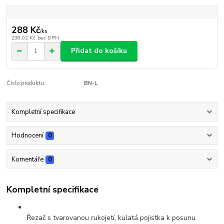
288 Kč
/
ks
238,02 Kč
bez DPH
Přidat do košíku
Číslo produktu:
BN-L
Kompletní specifikace
Hodnocení
0
Komentáře
0
Kompletní specifikace
Řezač s tvarovanou rukojetí, kulatá pojistka k posunu