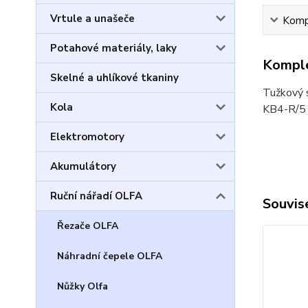
Vrtule a unašeče
Kompl
Potahové materiály, laky
Komple
Skelné a uhlíkové tkaniny
Tužkový s
Kola
KB4-R/5
Elektromotory
Akumulátory
Ruční nářadí OLFA
Souvise
Řezače OLFA
Náhradní čepele OLFA
Nůžky Olfa