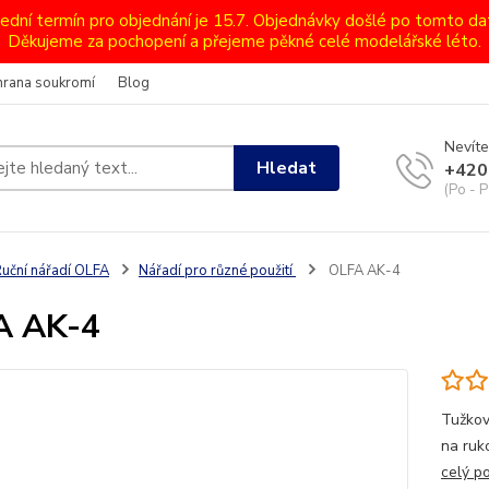
lední termín pro objednání je 15.7. Objednávky došlé po tomto d
Děkujeme za pochopení a přejeme pěkné celé modelářské léto.
hrana soukromí
Blog
Nevíte
Hledat
+420
(Po - P
uční nářadí OLFA
Nářadí pro různé použití
OLFA AK-4
A AK-4
Tužkov
na ruk
celý p