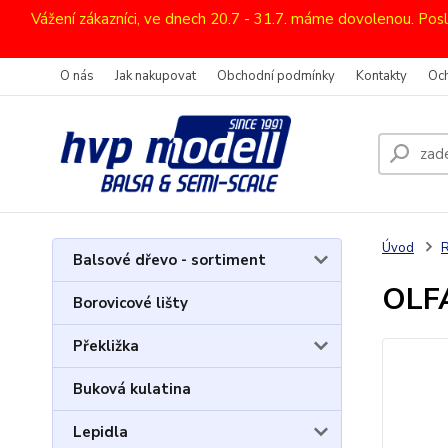
Vážení zákazníci, ve dnech 20.7 - 31.7. máme dovolenou. Pos
O nás
Jak nakupovat
Obchodní podmínky
Kontakty
Oc
Úvod
R
Balsové dřevo - sortiment
OLF
Borovicové lišty
Překližka
Buková kulatina
Lepidla