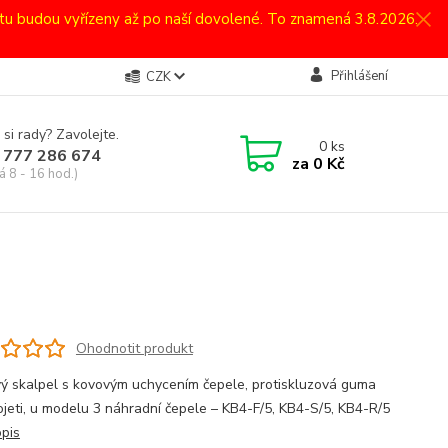
atu budou vyřízeny až po naší dovolené. To znamená 3.8.2026.
Přihlášení
CZK
 si rady? Zavolejte.
0
ks
 777 286 674
za
0 Kč
á 8 - 16 hod.)
Ohodnotit produkt
ý skalpel s kovovým uchycením čepele, protiskluzová guma
ojeti, u modelu 3 náhradní čepele – KB4-F/5, KB4-S/5, KB4-R/5
opis