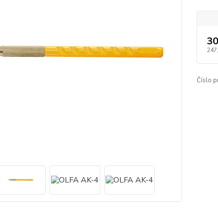
30
247
Číslo p