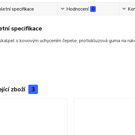
etní specifikace
Hodnocení
0
Ko
tní specifikace
kalpel s kovovým uchycením čepele, protiskluzová guma na ruko
jící zboží
3