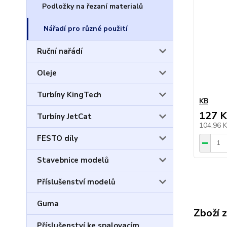
Podložky na řezaní materialů
Nářadí pro různé použití
Ruční nařádí
Oleje
Turbíny KingTech
KB
127 K
Turbíny JetCat
104,96 
FESTO díly
Stavebnice modelů
Příslušenství modelů
Guma
Zboží 
Příslušenství ke spalovacím