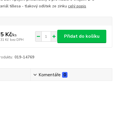
riál tělesa - tlakový odlitek ze zinku
celý popis
5 Kč
/
ks
Přidat do košíku
,31 Kč
bez DPH
roduktu:
019-14769
Komentáře
0