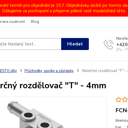
lední termín pro objednání je 15.7. Objednávky došlé po tomto d
Děkujeme za pochopení a přejeme pěkné celé modelářské léto.
hrana soukromí
Blog
Nevíte
Hledat
+420
(Po - P
ESTO díly
Průchodky, spojky a záslepky
Nástrčný rozdělovač "T" 
rčný rozdělovač "T" - 4mm
FCN
Jmenov
bar ...