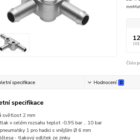
mmMate
12
103
Číslo p
etní specifikace
Hodnocení
0
tní specifikace
á světlost 2 mm
tlak v celém rozsahu teplot -0,95 bar ... 10 bar
 pneumatiky 1 pro hadici s vnějším Ø 6 mm
tělesa - tlakový odlitek ze zinku