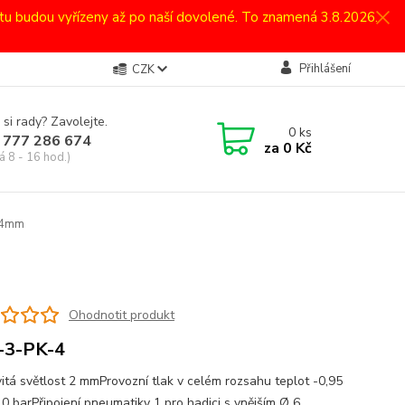
atu budou vyřízeny až po naší dovolené. To znamená 3.8.2026.
Přihlášení
CZK
 si rady? Zavolejte.
0
ks
 777 286 674
za
0 Kč
á 8 - 16 hod.)
- 4mm
Ohodnotit produkt
-3-PK-4
itá světlost 2 mmProvozní tlak v celém rozsahu teplot -0,95
 10 barPřipojení pneumatiky 1 pro hadici s vnějším Ø 6