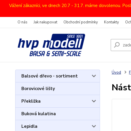
Vážení zákazníci, ve dnech 20.7 - 31.7. máme dovolenou. Pos
O nás
Jak nakupovat
Obchodní podmínky
Kontakty
Oc
Úvod
F
Balsové dřevo - sortiment
Nást
Borovicové lišty
Překližka
Buková kulatina
Lepidla