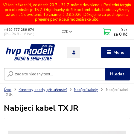
Vážení zákazníci, ve dnech 20.7 - 31.7. máme dovolenou. Poslední termín
pro objednání je 15.7. Objednávky došlé po tomto datu budou vyřízeny
až po naší dovolené. To znamená 3.8.2026. Děkujeme za pochopení a
přejeme pěkné celé modelářské léto.
0
ks
+420 777 286 674
CZK
za
0 Kč
(Po - Pá 8 - 16 hod.)
Menu
Hledat
Úvod
Konektory, kabely, příslušenství
Nabíjecí kabely
Nabíjecí kabel
TX JR
Nabíjecí kabel TX JR