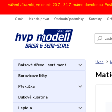
Vážení zákazníci, ve dnech 20.7 - 31.7. máme dovolenou. Pos
O nás
Jak nakupovat
Obchodní podmínky
Kontakty
Oc
Úvod
M
Balsové dřevo - sortiment
Mati
Borovicové lišty
Překližka
Buková kulatina
Lepidla