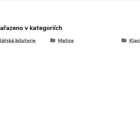
zařazeno v kategoriích
ářská bižuterie
Matice
Klas