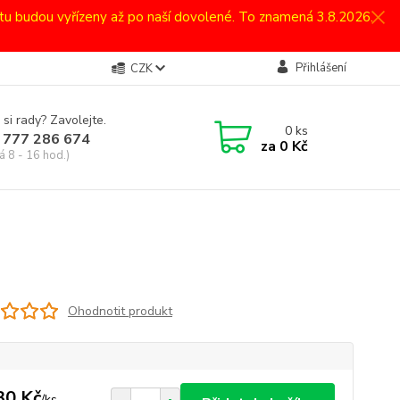
atu budou vyřízeny až po naší dovolené. To znamená 3.8.2026.
Přihlášení
CZK
 si rady? Zavolejte.
0
ks
 777 286 674
za
0 Kč
á 8 - 16 hod.)
Ohodnotit produkt
30 Kč
/
ks