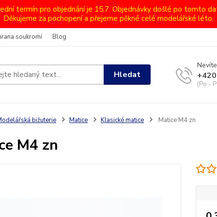
lední termín pro objednání je 15.7. Objednávky došlé po tomto d
Děkujeme za pochopení a přejeme pěkné celé modelářské léto.
hrana soukromí
Blog
Nevíte
Hledat
+420
(Po - P
odelářská bižuterie
Matice
Klasické matice
Matice M4 zn
ce M4 zn
0,