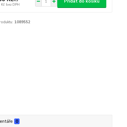
Přidat do košíku
 Kč
bez DPH
roduktu:
1089552
entáře
0