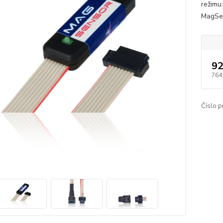
režimu
MagSen
92
764
Číslo p