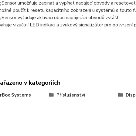
Sensor umožňuje zapínat a vypínat napájecí obvody a resetovat k
možné použít k resetu kapacitního zobrazení u systémů s touto fu
Sensor vyžaduje aktivaci obou napájecích obvodů zvlášť.
ahuje vizuální LED indikaci a zvukový signalizátor pro potvrzení p
zařazeno v kategoriích
rBox Systems
Příslušenství
Disp