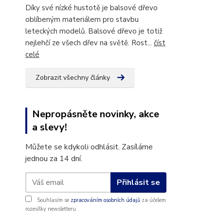
Díky své nízké hustotě je balsové dřevo
oblíbeným materiálem pro stavbu
leteckých modelů. Balsové dřevo je totiž
nejlehčí ze všech dřev na světě. Rost...
číst
celé
Zobrazit všechny články
Nepropásněte novinky, akce
a slevy!
Můžete se kdykoli odhlásit. Zasíláme
jednou za 14 dní.
Přihlásit se
Souhlasím se
zpracováním osobních údajů
za účelem
rozesílky newsletteru.