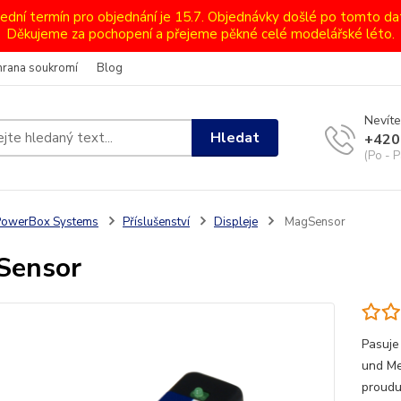
lední termín pro objednání je 15.7. Objednávky došlé po tomto d
Děkujeme za pochopení a přejeme pěkné celé modelářské léto.
hrana soukromí
Blog
Nevíte
Hledat
+420
(Po - P
PowerBox Systems
Příslušenství
Displeje
MagSensor
Sensor
Pasuje
und Me
proudu