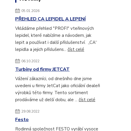
05.01.2026
PŘEHLED CA LEPIDEL A LEPENÍ
Vkládáme přehled "PROFI" vteřinových
lepidel, které nabízíme a návodem, jak
lepit a používat i další příslušenství. „CA“
lepidla a jejich příslušens...
číst celé
06.10.2022
Turbíny od firmy JETCAT
Vážení zákazníci, od dnešního dne jsme
uvedeni u firmy JetCat jako oficiální dealeři
výrobků této firmy. Tento sortiment
prodáváme už delší dobu, ale ...
číst celé
29.08.2022
Festo
Rodinná společnost FESTO vyrábí vysoce