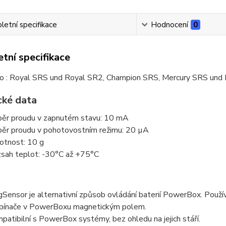
etní specifikace
Hodnocení
0
tní specifikace
ro : Royal SRS und Royal SR2, Champion SRS, Mercury SRS und 
cké data
ěr proudu v zapnutém stavu: 10 mA
ěr proudu v pohotovostním režimu: 20 µA
tnost: 10 g
sah teplot: -30°C až +75°C
Sensor je alternativní způsob ovládání baterií PowerBox. Použív
pínače v PowerBoxu magnetickým polem.
patibilní s PowerBox systémy, bez ohledu na jejich stáří.