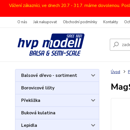
Vážení zákazníci, ve dnech 20.7 - 31.7. máme dovolenou. Pos
O nás
Jak nakupovat
Obchodní podmínky
Kontakty
Oc
Úvod
Balsové dřevo - sortiment
Mag
Borovicové lišty
Překližka
Buková kulatina
Lepidla