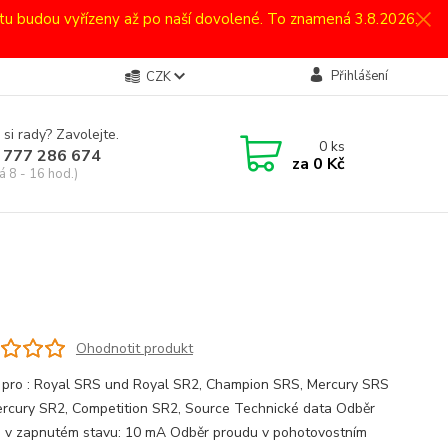
atu budou vyřízeny až po naší dovolené. To znamená 3.8.2026.
Přihlášení
CZK
 si rady? Zavolejte.
0
ks
 777 286 674
za
0 Kč
á 8 - 16 hod.)
Ohodnotit produkt
 pro : Royal SRS und Royal SR2, Champion SRS, Mercury SRS
rcury SR2, Competition SR2, Source Technické data Odběr
 v zapnutém stavu: 10 mA Odběr proudu v pohotovostním