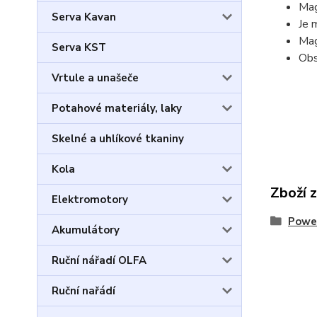
Mag
Serva Kavan
Je 
Mag
Serva KST
Obs
Vrtule a unašeče
Potahové materiály, laky
Skelné a uhlíkové tkaniny
Kola
Zboží 
Elektromotory
Powe
Akumulátory
Ruční nářadí OLFA
Ruční nařádí