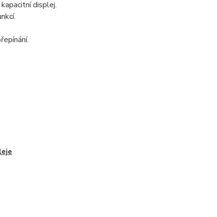
apacitní displej.
nkcí.
řepínání.
leje