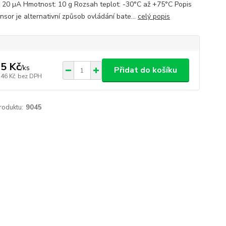
: 20 µA Hmotnost: 10 g Rozsah teplot: -30°C až +75°C Popis
sor je alternativní způsob ovládání bate...
celý popis
5 Kč
/
ks
Přidat do košíku
,46 Kč
bez DPH
roduktu:
9045