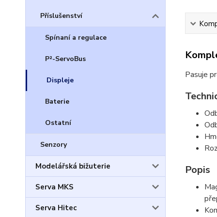
Příslušenství
Kompl
Spínaní a regulace
Komple
P²-ServoBus
Pasuje p
Displeje
Techni
Baterie
Odb
Ostatní
Odb
Hmo
Senzory
Roz
Modelářská bižuterie
Popis
Mag
Serva MKS
pře
Serva Hitec
Kom