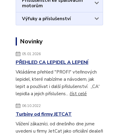
Příslušenství ke spalovacím
motorům
Výfuky a příslušenství
Novinky
05.01.2026
PŘEHLED CA LEPIDEL A LEPENÍ
Vkládáme přehled "PROFI" vteřinových
lepidel, které nabízíme a návodem, jak
lepit a používat i další příslušenství. „CA“
lepidla a jejich příslušens...
číst celé
06.10.2022
Turbíny od firmy JETCAT
Vážení zákazníci, od dnešního dne jsme
uvedeni u firmy JetCat jako oficiální dealeři