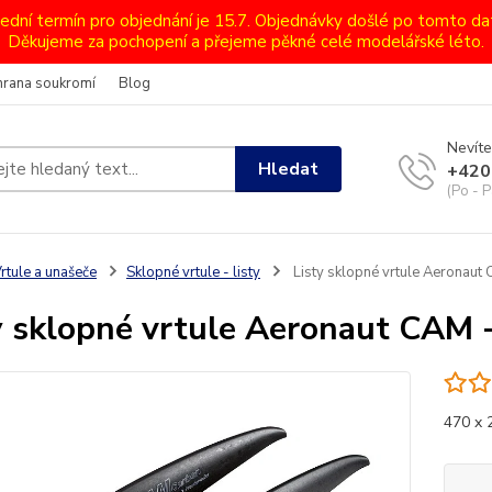
lední termín pro objednání je 15.7. Objednávky došlé po tomto d
Děkujeme za pochopení a přejeme pěkné celé modelářské léto.
hrana soukromí
Blog
Nevíte
Hledat
+420
(Po - P
rtule a unašeče
Sklopné vrtule - listy
Listy sklopné vrtule Aeronaut
y sklopné vrtule Aeronaut CAM 
470 x