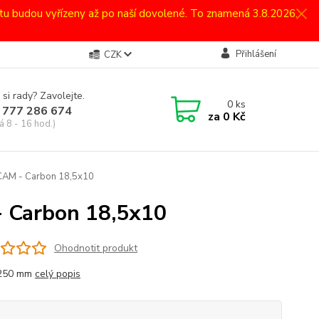
atu budou vyřízeny až po naší dovolené. To znamená 3.8.2026.
Přihlášení
CZK
 si rady? Zavolejte.
0
ks
 777 286 674
za
0 Kč
á 8 - 16 hod.)
 CAM - Carbon 18,5x10
- Carbon 18,5x10
Ohodnotit produkt
 250 mm
celý popis