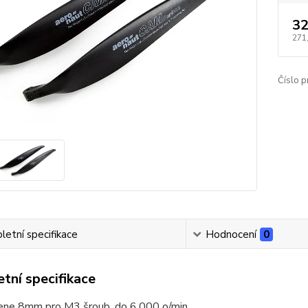
32
271
Číslo p
etní specifikace
Hodnocení
0
tní specifikace
řene 8mm pro M3 šroub, do 6.000 o/min