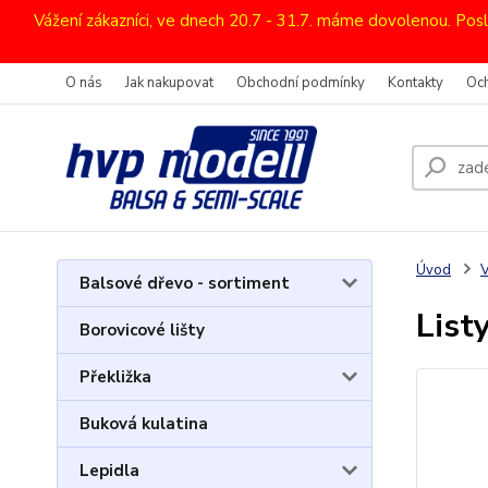
Vážení zákazníci, ve dnech 20.7 - 31.7. máme dovolenou. Pos
O nás
Jak nakupovat
Obchodní podmínky
Kontakty
Oc
Úvod
V
Balsové dřevo - sortiment
List
Borovicové lišty
Překližka
Buková kulatina
Lepidla