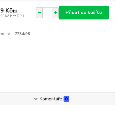
9 Kč
/
ks
Přidat do košíku
,90 Kč
bez DPH
roduktu:
7234/98
Komentáře
0