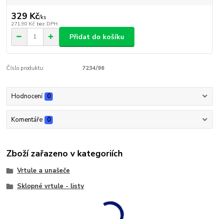
329 Kč
/
ks
271,90 Kč
bez DPH
Přidat do košíku
Číslo produktu:
7234/96
Hodnocení
0
Komentáře
0
Zboží zařazeno v kategoriích
Vrtule a unašeče
Sklopné vrtule - listy