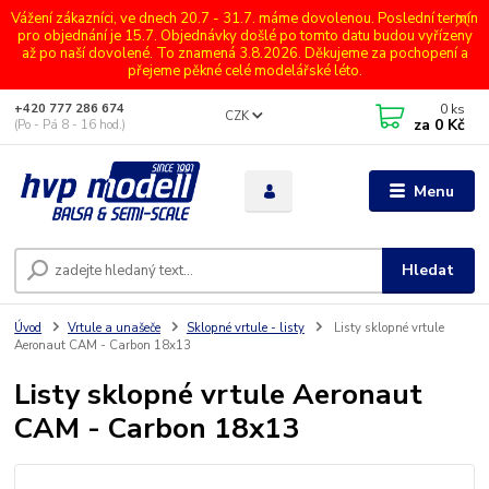
Vážení zákazníci, ve dnech 20.7 - 31.7. máme dovolenou. Poslední termín
pro objednání je 15.7. Objednávky došlé po tomto datu budou vyřízeny
až po naší dovolené. To znamená 3.8.2026. Děkujeme za pochopení a
přejeme pěkné celé modelářské léto.
0
ks
+420 777 286 674
CZK
za
0 Kč
(Po - Pá 8 - 16 hod.)
Menu
Hledat
Úvod
Vrtule a unašeče
Sklopné vrtule - listy
Listy sklopné vrtule
Aeronaut CAM - Carbon 18x13
Listy sklopné vrtule Aeronaut
CAM - Carbon 18x13