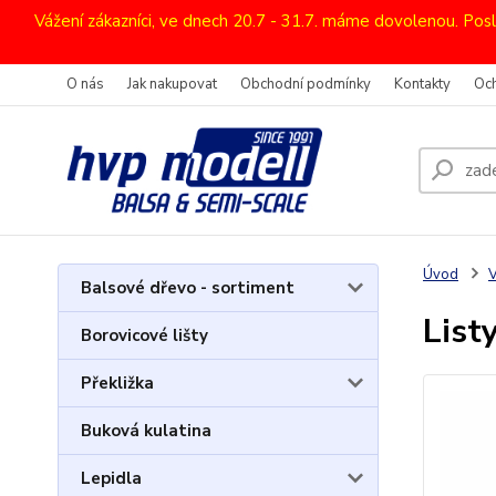
Vážení zákazníci, ve dnech 20.7 - 31.7. máme dovolenou. Pos
O nás
Jak nakupovat
Obchodní podmínky
Kontakty
Oc
Úvod
V
Balsové dřevo - sortiment
List
Borovicové lišty
Překližka
Buková kulatina
Lepidla