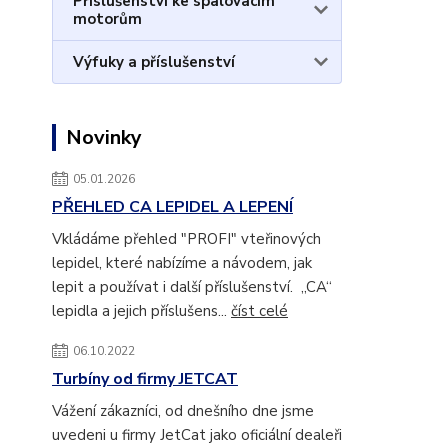
Příslušenství ke spalovacím
motorům
Výfuky a příslušenství
Novinky
05.01.2026
PŘEHLED CA LEPIDEL A LEPENÍ
Vkládáme přehled "PROFI" vteřinových
lepidel, které nabízíme a návodem, jak
lepit a používat i další příslušenství. „CA“
lepidla a jejich příslušens...
číst celé
06.10.2022
Turbíny od firmy JETCAT
Vážení zákazníci, od dnešního dne jsme
uvedeni u firmy JetCat jako oficiální dealeři