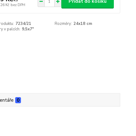
Přidat do košíku
,26 Kč
bez DPH
roduktu:
7234/21
Rozměry:
24x18 cm
 v palcích:
9,5x7"
entáře
0