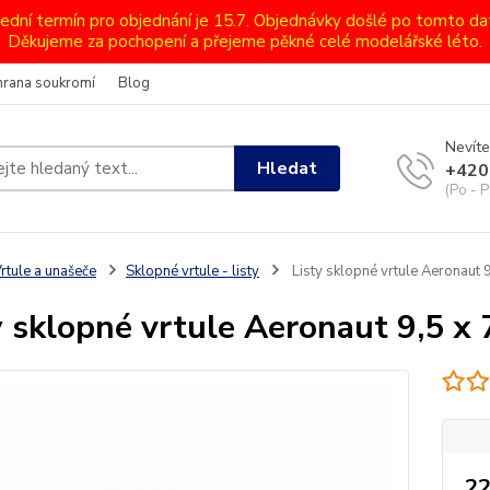
lední termín pro objednání je 15.7. Objednávky došlé po tomto d
Děkujeme za pochopení a přejeme pěkné celé modelářské léto.
hrana soukromí
Blog
Nevíte
Hledat
+420
(Po - P
rtule a unašeče
Sklopné vrtule - listy
Listy sklopné vrtule Aeronaut 9
y sklopné vrtule Aeronaut 9,5 x 
22