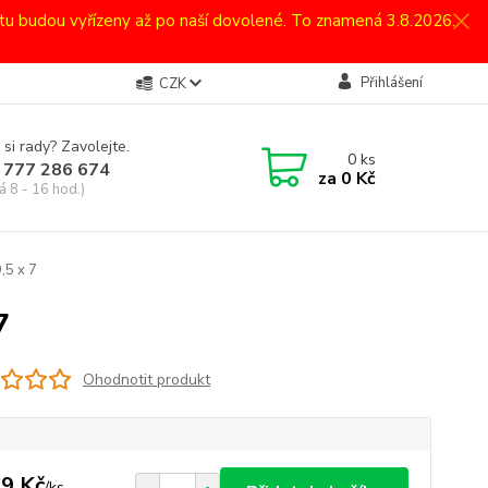
atu budou vyřízeny až po naší dovolené. To znamená 3.8.2026.
Přihlášení
CZK
 si rady? Zavolejte.
0
ks
 777 286 674
za
0 Kč
á 8 - 16 hod.)
,5 x 7
7
Ohodnotit produkt
9 Kč
/
ks