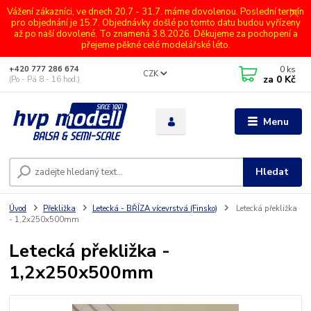
Vážení zákazníci, ve dnech 20.7 - 31.7. máme dovolenou. Poslední termín
pro objednání je 15.7. Objednávky došlé po tomto datu budou vyřízeny
až po naší dovolené. To znamená 3.8.2026. Děkujeme za pochopení a
přejeme pěkné celé modelářské léto.
0
ks
+420 777 286 674
CZK
za
0 Kč
(Po - Pá 8 - 16 hod.)
Menu
Hledat
Úvod
Překližka
Letecká - BŘÍZA vícevrstvá (Finsko)
Letecká překližka
- 1,2x250x500mm
Letecká překližka -
1,2x250x500mm