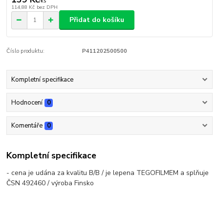
/
ks
114,88 Kč
bez DPH
Přidat do košíku
Číslo produktu:
P411202500500
Kompletní specifikace
Hodnocení
0
Komentáře
0
Kompletní specifikace
- cena je udána za kvalitu B/B / je lepena TEGOFILMEM a splňuje
ČSN 492460 / výroba Finsko