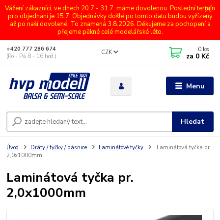
Vážení zákazníci, ve dnech 20.7 - 31.7. máme dovolenou. Poslední termín
pro objednání je 15.7. Objednávky došlé po tomto datu budou vyřízeny
až po naší dovolené. To znamená 3.8.2026. Děkujeme za pochopení a
přejeme pěkné celé modelářské léto.
0
ks
+420 777 286 674
CZK
za
0 Kč
(Po - Pá 8 - 16 hod.)
Menu
Hledat
Úvod
Dráty / tyčky / pásnice
Laminátové tyčky
Laminátová tyčka pr.
2,0x1000mm
Laminátová tyčka pr.
2,0x1000mm