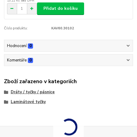
13,22 Kč
bez DPH
Přidat do košíku
Číslo produktu:
KAV60.30102
Hodnocení
0
Komentáře
0
Zboží zařazeno v kategoriích
Dráty / tyčky / pásnice
Laminátové tyčky