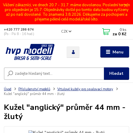
Vážení zákazníci, ve dnech 20.7 - 31.7. máme dovolenou. Poslední termín
pro objednání je 15.7. Objednávky došlé po tomto datu budou vyřízeny
až po naší dovolené. To znamená 3.8.2026. Děkujeme za pochopení a
přejeme pěkné celé modelářské léto.
0
ks
+420 777 286 674
CZK
za
0 Kč
(Po - Pá 8 - 16 hod.)
Menu
Hledat
Úvod
Příslušenství modelů
Vrtulové kužely pro spalovací motory
Kužel "anglický" průměr 44 mm - žlutý
Kužel "anglický" průměr 44 mm -
žlutý