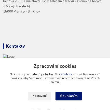
Křížová 2599/1 (na hlavní ulici v zeleném baráčku - zvonek na levých
stříbrných vratech)
15000 Praha 5 - Smíchov
Kontakty
+420 777 286 674
Zpracování cookies
(Po - Pá 8 - 16 hod.)
Náš e-shop a partneři potřebují Váš
souhlas
s použitím souborů
cookies, aby Vám mohli zobrazovat informace týkající se Vašich
info@hvp-modell.cz
zájmů.
Souhlasím
Nastavení