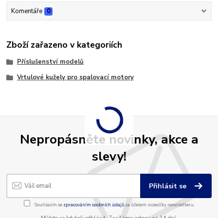
Komentáře
0
Zboží zařazeno v kategoriích
Příslušenství modelů
Vrtulové kužely pro spalovací motory
Nepropásněte novinky, akce a
slevy!
Přihlásit se
Souhlasím se
zpracováním osobních údajů
za účelem rozesílky newsletteru.