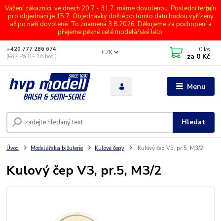
Vážení zákazníci, ve dnech 20.7 - 31.7. máme dovolenou. Poslední termín
pro objednání je 15.7. Objednávky došlé po tomto datu budou vyřízeny
až po naší dovolené. To znamená 3.8.2026. Děkujeme za pochopení a
přejeme pěkné celé modelářské léto.
0
ks
+420 777 286 674
CZK
za
0 Kč
(Po - Pá 8 - 16 hod.)
Menu
Hledat
Úvod
Modelářská bižuterie
Kulové čepy
Kulový čep V3, pr.5, M3/2
Kulový čep V3, pr.5, M3/2