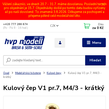
Vážení zákazníci, ve dnech 20.7 - 31.7. máme dovolenou. Poslední termín
pro objednání je 15.7. Objednávky došlé po tomto datu budou vyřízeny
až po naší dovolené. To znamená 3.8.2026. Děkujeme za pochopení a
přejeme pěkné celé modelářské léto.
0
ks
+420 777 286 674
CZK
za
0 Kč
(Po - Pá 8 - 16 hod.)
Menu
Hledat
Úvod
Modelářská bižuterie
Kulové čepy
Kulový čep V1 pr.7, M4/3 -
krátký
Kulový čep V1 pr.7, M4/3 - krátký