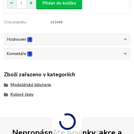
Přidat do košíku
Číslo produktu:
102466
Hodnocení
0
Komentáře
0
Zboží zařazeno v kategoriích
Modelářská bižuterie
Kulové čepy
Nepropásněte novinky, akce a