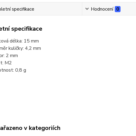
etní specifikace
Hodnocení
0
tní specifikace
ková délka: 15 mm
měr kuličky: 4,2 mm
or: 2 mm
it: M2
tnost: 0,8 g
zařazeno v kategoriích