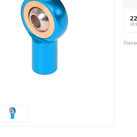
22
18,
Číslo p