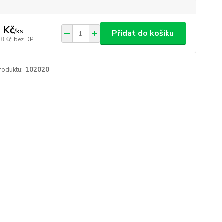
 Kč
/
ks
Přidat do košíku
18 Kč
bez DPH
roduktu:
102020