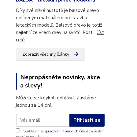
BALSA - základní prvek modelářů
Díky své nízké hustotě je balsové dřevo
oblíbeným materiálem pro stavbu
leteckých modelů. Balsové dřevo je totiž
nejlehčí ze všech dřev na světě. Rost...
číst
celé
Zobrazit všechny články
Nepropásněte novinky, akce
a slevy!
Můžete se kdykoli odhlásit. Zasíláme
jednou za 14 dní.
Přihlásit se
Souhlasím se
zpracováním osobních údajů
za účelem
rozesílky newsletteru.