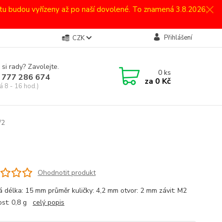
atu budou vyřízeny až po naší dovolené. To znamená 3.8.2026.
Přihlášení
CZK
 si rady? Zavolejte.
0
ks
 777 286 674
za
0 Kč
á 8 - 16 hod.)
/2
Ohodnotit produkt
á délka: 15 mm průměr kuličky: 4,2 mm otvor: 2 mm závit: M2
st: 0,8 g
celý popis