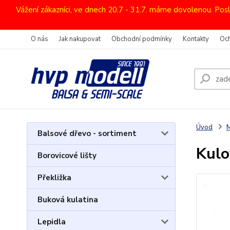
Vážení zákazníci, ve dnech 20.7 - 31.7. máme dovolenou. Pos
O nás
Jak nakupovat
Obchodní podmínky
Kontakty
Oc
Úvod
M
Balsové dřevo - sortiment
Kulo
Borovicové lišty
Překližka
Buková kulatina
Lepidla