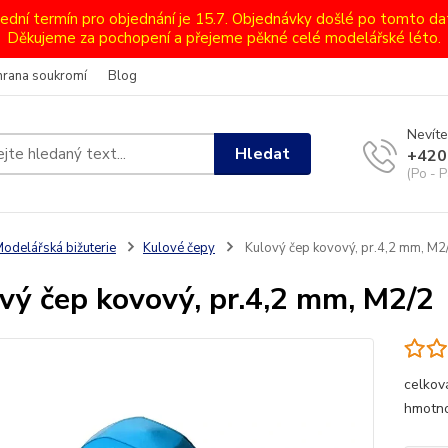
lední termín pro objednání je 15.7. Objednávky došlé po tomto d
Děkujeme za pochopení a přejeme pěkné celé modelářské léto.
hrana soukromí
Blog
Nevíte
Hledat
+420
(Po - P
odelářská bižuterie
Kulové čepy
Kulový čep kovový, pr.4,2 mm, M2
vý čep kovový, pr.4,2 mm, M2/2
celkov
hmotno