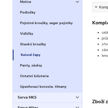
Matice
Kompl
Podložky
Komple
Pojistné kroužky, seger pojistky
cel
Vidličky
prů
otv
Stavěcí kroužky
záv
Kulové čepy
hmo
Panty, závěsy
Ostatní bižuterie
Upevňovací konzole, třmeny
Serva MKS
Zboží 
Serva Hitec