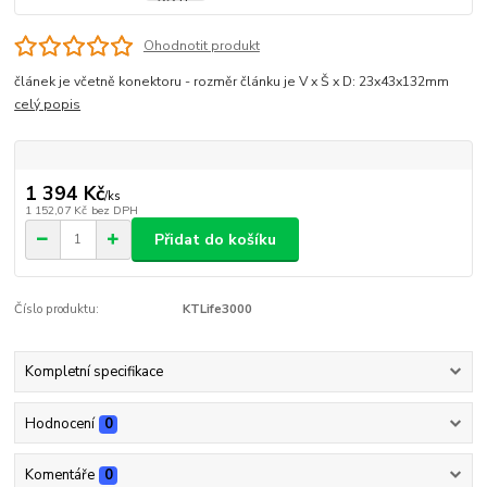
Ohodnotit produkt
článek je včetně konektoru - rozměr článku je V x Š x D: 23x43x132mm
celý popis
1 394 Kč
/
ks
1 152,07 Kč
bez DPH
Přidat do košíku
Číslo produktu:
KTLife3000
Kompletní specifikace
Hodnocení
0
Komentáře
0