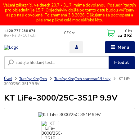
Vážení zákazníci, ve dnech 20.7 - 31.7. máme dovolenou. Poslední termín
pro objednání je 15.7. Objednávky došlé po tomto datu budou vyřízeny
až po naší dovolené. To znamená 3.8.2026. Děkujeme za pochopení a
přejeme pěkné celé modelářské léto.
0
ks
+420 777 286 674
CZK
za
0 Kč
(Po - Pá 8 - 16 hod.)
Menu
Hledat
Úvod
Turbíny KingTech
Turbíny KingTech startovací články
KT LiFe-
3000/25C-3S1P 9.9V
KT LiFe-3000/25C-3S1P 9.9V