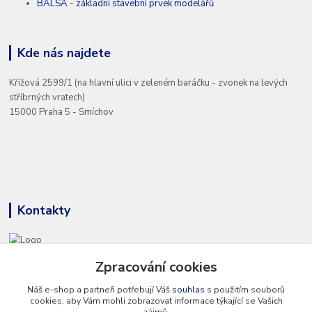
BALSA - základní stavební prvek modelářů
Kde nás najdete
Křížová 2599/1 (na hlavní ulici v zeleném baráčku - zvonek na levých
stříbrných vratech)
15000 Praha 5 - Smíchov
Kontakty
Zpracování cookies
+420 777 286 674
(Po - Pá 8 - 16 hod.)
Náš e-shop a partneři potřebují Váš
souhlas
s použitím souborů
cookies, aby Vám mohli zobrazovat informace týkající se Vašich
info@hvp-modell.cz