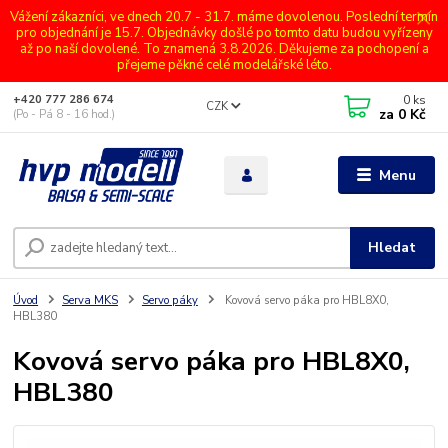
Vážení zákazníci, ve dnech 20.7 - 31.7. máme dovolenou. Poslední termín
pro objednání je 15.7. Objednávky došlé po tomto datu budou vyřízeny
až po naší dovolené. To znamená 3.8.2026. Děkujeme za pochopení a
přejeme pěkné celé modelářské léto.
0
ks
+420 777 286 674
CZK
za
0 Kč
(Po - Pá 8 - 16 hod.)
Menu
Hledat
Úvod
Serva MKS
Servo páky
Kovová servo páka pro HBL8X0,
HBL380
Kovová servo páka pro HBL8X0,
HBL380