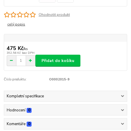
Ohodnotit produkt
celý popis
475 Kč
/
ks
392,56 Kč
bez DPH
Přidat do košíku
Číslo produktu:
O0002015-9
Kompletní specifikace
Hodnocení
0
Komentáře
0