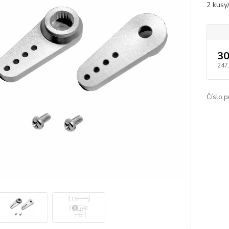
2 kusy
30
247
Číslo p