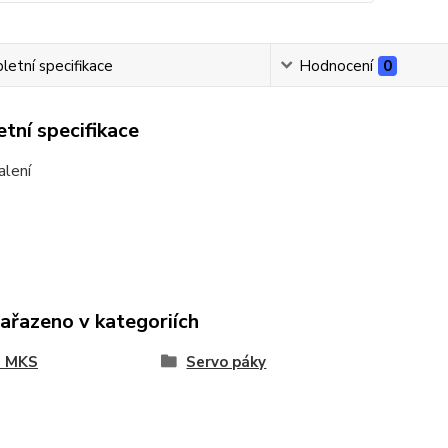
etní specifikace
Hodnocení
0
tní specifikace
alení
zařazeno v kategoriích
a MKS
Servo páky