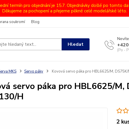
lední termín pro objednání je 15.7. Objednávky došlé po tomto d
Děkujeme za pochopení a přejeme pěkné celé modelářské léto.
hrana soukromí
Blog
Nevíte
Hledat
+420
(Po - P
Serva MKS
Servo páky
Kovová servo páka pro HBL6625/M, DS75K
vá servo páka pro HBL6625/M,
130/H
2 ku