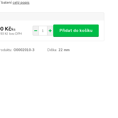
/ balení
celý popis
0 Kč
/
ks
Přidat do košíku
,93 Kč
bez DPH
roduktu:
O0002010-3
Délka:
22 mm