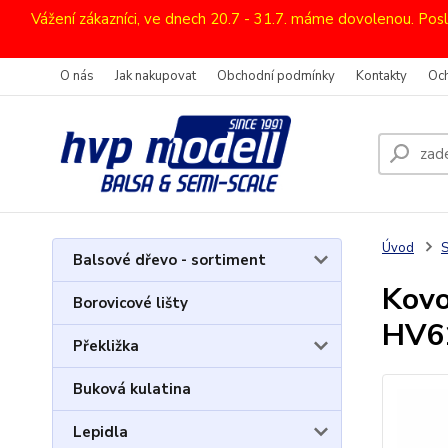
Vážení zákazníci, ve dnech 20.7 - 31.7. máme dovolenou. Pos
O nás
Jak nakupovat
Obchodní podmínky
Kontakty
Oc
Úvod
Balsové dřevo - sortiment
Kovo
Borovicové lišty
HV6
Překližka
Buková kulatina
Lepidla