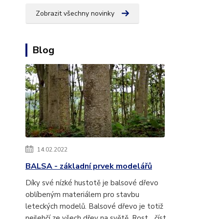
Zobrazit všechny novinky
Blog
14.02.2022
BALSA - základní prvek modelářů
Díky své nízké hustotě je balsové dřevo
oblíbeným materiálem pro stavbu
leteckých modelů. Balsové dřevo je totiž
nejlehčí ze všech dřev na světě. Rost...
číst