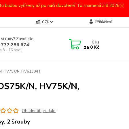
atu budou vyřízeny až po naší dovolené. To znamená 3.8.2026.
Přihlášení
CZK
 si rady? Zavolejte.
0
ks
 777 286 674
za
0 Kč
á 8 - 16 hod.)
/N, HV75K/N, HV6130/H
 DS75K/N, HV75K/N,
Ohodnotit produkt
sy, 2 šrouby