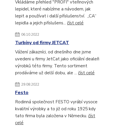
Vkládáme přehled "PROFI" vteřinových
lepidel, které nabízíme a návodem, jak
lepit a používat i další příslušenství. „CA“
lepidla a jejich příslušens...
číst celé
06.10.2022
Turbíny od firmy JETCAT
Vážení zákazníci, od dnešního dne jsme
uvedeni u firmy JetCat jako oficiální dealeři
výrobků této firmy. Tento sortiment
prodáváme už delší dobu, ale ...
číst celé
29.08.2022
Festo
Rodinná společnost FESTO vyrábí vysoce
kvalitní výrobky a to již od roku 1925 kdy
tato firma byla založena v Německu.
číst
celé