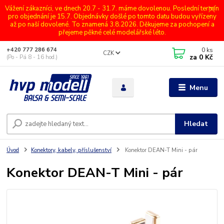
Vážení zákazníci, ve dnech 20.7 - 31.7. máme dovolenou. Poslední termín
pro objednání je 15.7. Objednávky došlé po tomto datu budou vyřízeny
až po naší dovolené. To znamená 3.8.2026. Děkujeme za pochopení a
přejeme pěkné celé modelářské léto.
0
ks
+420 777 286 674
CZK
za
0 Kč
(Po - Pá 8 - 16 hod.)
Menu
Hledat
Úvod
Konektory, kabely, příslušenství
Konektor DEAN-T Mini - pár
Konektor DEAN-T Mini - pár