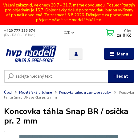
Vážení zákazníci, ve dnech 20.7 - 31.7. máme dovolenou. Poslední termín
pro objednání je 15.7. Objednávky došlé po tomto datu budou vyřízeny
až po naší dovolené. To znamená 3.8.2026. Děkujeme za pochopení a
přejeme pěkné celé modelářské léto.
0
ks
+420 777 286 674
CZK
za
0 Kč
(Po - Pá 8 - 16 hod.)
Menu
Hledat
Úvod
Modelářská bižuterie
Koncovky táhel a závitové spojky
Koncovka
táhla Snap BR / osička pr. 2 mm
Koncovka táhla Snap BR / osička
pr. 2 mm