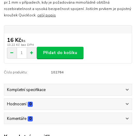
pr.1 mm v případech, kdy je požadována mimořádně obtížná
rozebiratelnost a vysoká bezpečnost spojení. Jistícím prvkem je pojistný
kroužek Quicklock.
celý popis
16 Kč
/
ks
13,22 Kč
bez DPH
Přidat do košíku
Číslo produktu:
102764
Kompletní specifikace
Hodnocení
0
Komentáře
0