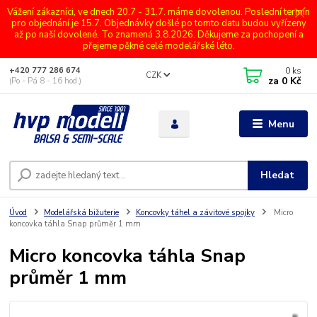
Vážení zákazníci, ve dnech 20.7 - 31.7. máme dovolenou. Poslední termín
pro objednání je 15.7. Objednávky došlé po tomto datu budou vyřízeny
až po naší dovolené. To znamená 3.8.2026. Děkujeme za pochopení a
přejeme pěkné celé modelářské léto.
0
ks
+420 777 286 674
CZK
za
0 Kč
(Po - Pá 8 - 16 hod.)
Menu
Hledat
Úvod
Modelářská bižuterie
Koncovky táhel a závitové spojky
Micro
koncovka táhla Snap průměr 1 mm
Micro koncovka táhla Snap
průměr 1 mm