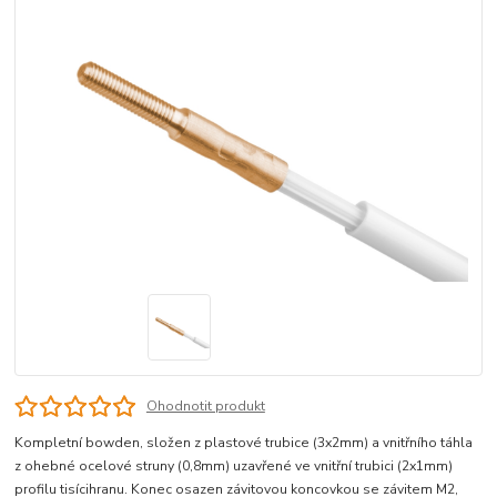
Ohodnotit produkt
Kompletní bowden, složen z plastové trubice (3x2mm) a vnitřního táhla
z ohebné ocelové struny (0,8mm) uzavřené ve vnitřní trubici (2x1mm)
profilu tisícihranu. Konec osazen závitovou koncovkou se závitem M2,