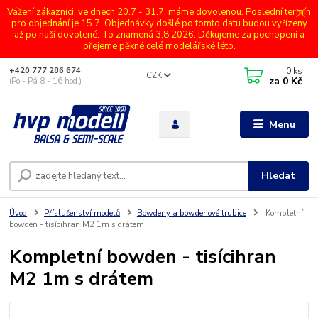
Vážení zákazníci, ve dnech 20.7 - 31.7. máme dovolenou. Poslední termín
pro objednání je 15.7. Objednávky došlé po tomto datu budou vyřízeny
až po naší dovolené. To znamená 3.8.2026. Děkujeme za pochopení a
přejeme pěkné celé modelářské léto.
0
ks
+420 777 286 674
CZK
za
0 Kč
(Po - Pá 8 - 16 hod.)
Menu
Hledat
Úvod
Příslušenství modelů
Bowdeny a bowdenové trubice
Kompletní
bowden - tisícihran M2 1m s drátem
Kompletní bowden - tisícihran
M2 1m s drátem