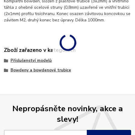
Kompletní bowden, složen z plastové trubice (3x2mm) a vnitřního
táhla z ohebné ocelové struny (0,8mm) uzavřené ve vnitřní trubici
(2x1mm) profilu tisícihranu. Konec osazen závitovou koncovkou se
závitem M2, druhý konec bez úpravy. Délka 1000mm.
Zboží zařazeno v kategoriích
Příslušenství modelů
Bowdeny a bowdenové trubice
Nepropásněte novinky, akce a
slevy!