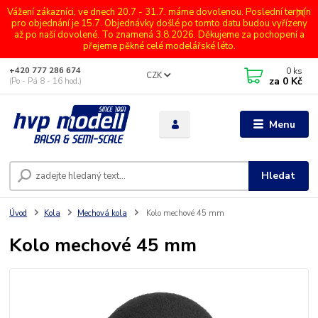
Vážení zákazníci, ve dnech 20.7 - 31.7. máme dovolenou. Poslední termín
pro objednání je 15.7. Objednávky došlé po tomto datu budou vyřízeny
až po naší dovolené. To znamená 3.8.2026. Děkujeme za pochopení a
přejeme pěkné celé modelářské léto.
0
ks
+420 777 286 674
CZK
za
0 Kč
(Po - Pá 8 - 16 hod.)
Menu
Hledat
Úvod
Kola
Mechová kola
Kolo mechové 45 mm
Kolo mechové 45 mm