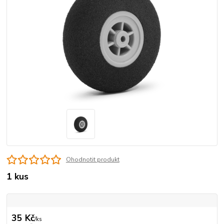
Ohodnotit produkt
1 kus
35 Kč
/
ks