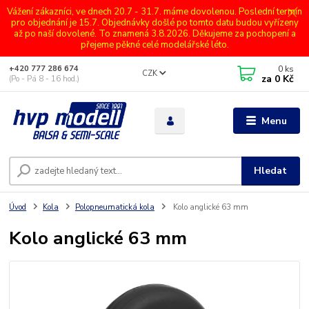
Vážení zákazníci, ve dnech 20.7 - 31.7. máme dovolenou. Poslední termín
pro objednání je 15.7. Objednávky došlé po tomto datu budou vyřízeny
až po naší dovolené. To znamená 3.8.2026. Děkujeme za pochopení a
přejeme pěkné celé modelářské léto.
0
ks
+420 777 286 674
CZK
za
0 Kč
(Po - Pá 8 - 16 hod.)
Menu
Hledat
Úvod
Kola
Polopneumatická kola
Kolo anglické 63 mm
Kolo anglické 63 mm