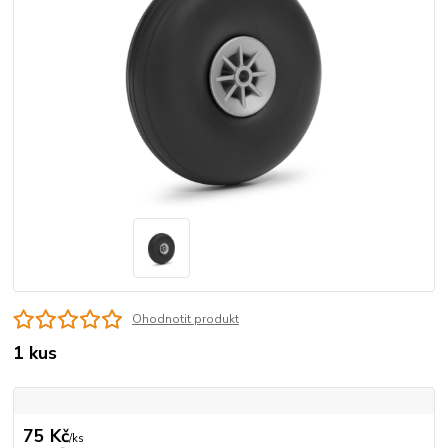
Ohodnotit produkt
1 kus
75 Kč
/
ks