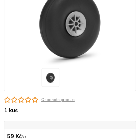
Ohodnotit produkt
1 kus
59 Kč
/
ks