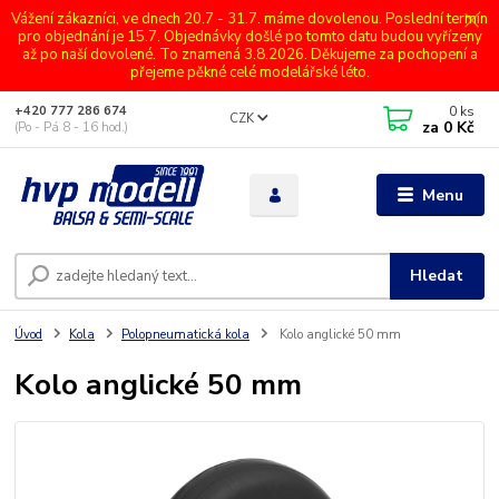
Vážení zákazníci, ve dnech 20.7 - 31.7. máme dovolenou. Poslední termín
pro objednání je 15.7. Objednávky došlé po tomto datu budou vyřízeny
až po naší dovolené. To znamená 3.8.2026. Děkujeme za pochopení a
přejeme pěkné celé modelářské léto.
0
ks
+420 777 286 674
CZK
za
0 Kč
(Po - Pá 8 - 16 hod.)
Menu
Hledat
Úvod
Kola
Polopneumatická kola
Kolo anglické 50 mm
Kolo anglické 50 mm