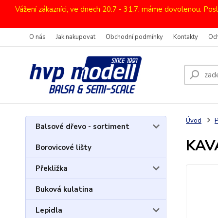
Vážení zákazníci, ve dnech 20.7 - 31.7. máme dovolenou. Pos
O nás
Jak nakupovat
Obchodní podmínky
Kontakty
Oc
Úvod
P
Balsové dřevo - sortiment
KAVA
Borovicové lišty
Překližka
Buková kulatina
Lepidla