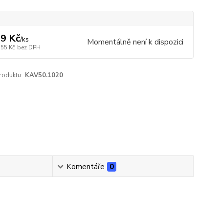
9 Kč
/
ks
Momentálně není k dispozici
,55 Kč
bez DPH
roduktu:
KAV50.1020
Komentáře
0