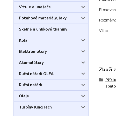
Vrtule a unašeče
Eloxovaná
Potahové materiály, laky
Rozměry
Skelné a uhlíkové tkaniny
Váha:
Kola
Elektromotory
Akumulátory
Zboží 
Ruční nářadí OLFA
Přísl
Ruční nařádí
spal
Oleje
Turbíny KingTech