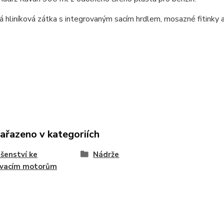
 hliníková zátka s integrovaným sacím hrdlem, mosazné fitinky a 
:
zařazeno v kategoriích
ušenství ke
Nádrže
ovacím motorům