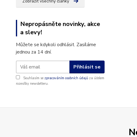
Zobrazit všechny články
Nepropásněte novinky, akce
a slevy!
Můžete se kdykoli odhlásit. Zasíláme
jednou za 14 dní.
Přihlásit se
Souhlasím se
zpracováním osobních údajů
za účelem
rozesílky newsletteru.
N