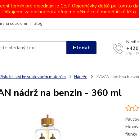
lední termín pro objednání je 15.7. Objednávky došlé po tomto d
Děkujeme za pochopení a přejeme pěkné celé modelářské léto.
hrana soukromí
Blog
Nevíte
Hledat
+420
(Po - P
říslušenství ke spalovacím motorům
Nádrže
KAVAN nádrž na benzin
N nádrž na benzin - 360 ml
Palivo
Eloxov
fitink