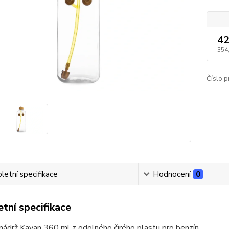
42
354
Číslo p
etní specifikace
Hodnocení
0
tní specifikace
nádrž Kavan 360 ml z odolného čirého plastu pro benzín.