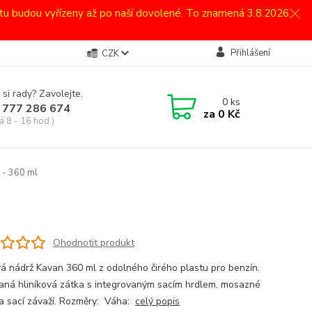
atu budou vyřízeny až po naší dovolené. To znamená 3.8.2026.
Přihlášení
CZK
 si rady? Zavolejte.
0
ks
 777 286 674
za
0 Kč
á 8 - 16 hod.)
 - 360 ml
Ohodnotit produkt
vá nádrž Kavan 360 ml z odolného čirého plastu pro benzín.
aná hliníková zátka s integrovaným sacím hrdlem, mosazné
y a sací závaží. Rozměry: Váha:
celý popis